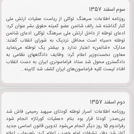
سوم اسفند 1357
روزنامه اطلاعات: سرهنگ توکلی از ریاست عملیات ارتش ملی
کنار گذاشته شد رالف شانمن عضو کمیته حقوق بشر عنوان کرد:
ادعای توطئه از داخل ارتش ملی سرهنگ توکلی: ادعای شانمن
توطئه «سیا» است محافل نزدیک به شورای انقلاب گفتند:
مدارک «شانمن» اعتبار ندارد و بیشتر یک توطئه می‌نماید
معاون نخست‌وزیر اعلام کرد: وظایف دادگاههای نظامی به
دادگستری محول شد ستاد فراماسونری ایران به دست انقلاب
افتاد لیست کلیه فراماسون‌های ایران کشف شد کابینه...
دوم اسفند 1357
روزنامه اطلاعات: اسرار توطئه کودتای سپهبد رحیمی فاش شد
بنی‌صدر: کودتا قرار بود بنام «عملیات کورتاژ» انجام شود
رفراندوم 15 روز دیگر انجام می‌شود تدوین قانون اساسی جدید
آغاز شد دفتر تبلیغات امام خمینی اعلام کرد: راه‌پیمایی اعلام