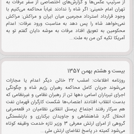
از سرتیپ عکس‌ها و گزارش‌های اختصاصی از سفر عرفات به
تهران امام خمینی: اگر شاه را ندادند غیاباً محاکمه می‌کنیم با
وجود قرارداد استرداد مجرمین میان ایران و مراکش: مراکش
نمی‌خواهد شاه را پس دهد به مناسبت ورود عرفات: اعدام
محکومین به تعویق افتاد عرفات به موشه دایان گفتم تو به
آمریکا تکیه کن من به ملت...
بیست و هشتم بهمن 1357
روزنامه اطلاعات: امشب 22 خائن دیگر اعدام یا مجازات
می‌شوند جریان کامل محاکمه رهبران رژیم شاه و چگونگی
اجرای تیرباران اسامی دهها تن از رهبران نظامی و غیرنظامی که
بدست انقلاب افتادند اعتصاب‌ها شکست کارگران قهرمان نفت
هم سرکار رفتند اجتماع پرسنل انقلابی نظامیان در قلعه‌مرغی
انحلال گارد شاهنشاهی و جاویدان برکناری و بازنشستگی
گروهی از امرای ارتش معرفی 3 وزیر تازه خدمت وظیفه کوتاه
می‌شود کمیته در پاسخ تقاضای ارتش ملی...