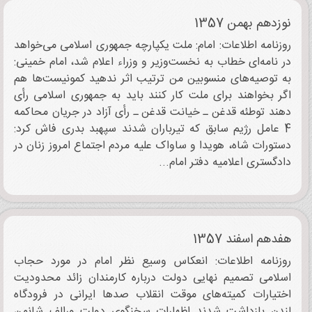
نوزدهم بهمن 1357
روزنامه اطلاعات: امام: ملت یکپارچه جمهوری اسلامی می‌خواهد
در نامه‌ای خطاب به نخست‌وزیر و وزراء اعلام شد، امام خمینی:
به توصیه‌های منسوبین من ترتیب اثر ندهید کمونیست‌ها هم
اگر بخواهند برای ملت کار کنند باید به جمهوری اسلامی رأی
دهند توطئه قدغن ـ خیانت قدغن ـ رأی آزاد در جریان محاکمه
4 عامل رژیم سابق که تیرباران شدند سپهبد بدری فاش کرد:
دستورات شاه، هویدا و ساواک علیه مردم اجتماع امروز زنان در
دادگستری اعلامیه دفتر امام...
هفدهم اسفند 1357
روزنامه اطلاعات: انعکاس وسیع نظر امام در مورد حجاب
اسلامی تصمیم نهایی دولت درباره کارمندان زائد محدودیت
اختیارات کمیته‌های موقت انقلاب صدها ایرانی در فرودگاه
لندن بازداشت شدند اظهارات سخنگوی دولت ورالف شانمن