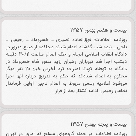
بیست و هفتم بهمن 1357
روزنامه اطلاعات: فوق‌‌العاده نصیری ـ خسروداد ـ رحیمی ـ
ناجی ـ نیمه شب گذشته اعدام شدند محاکمه از صبح دیروز در
دادگاه انقلاب اسلامی انجام و حکم اعدام ساعت 40/11 دقیقه
دیشب اجرا شد تیرباران رهبران رژیم منفور شاه خسروداد در
دادگاه به توطئه کودتا اعتراف کرد آخرین خبر: 20 نفر دیگر
محکوم به اعدام شده‌اند که حکم به تدریج درباره آنها اجرا
می‌شود اعلامیه رسمی مربوط به اعدام ناجی: اولین فرماندار
نظامی رحیمی: ادامه کشتار بعد از فرار...
بیست و پنجم بهمن 1357
روزنامه اطلاعات: در حمله گروههای مسلح که امروز در تهران