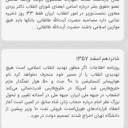
عضو حقوق بشر درباره اسامی اعضای شورای انقلاب دکتر یزدی
معاون نخست‌وزیر در امور انقلاب: ایران فقط 33 روز ذخیره
غذایی دارد مصاحبه حضرت آیت‌الله طالقانی: بانکها باید طبق
موازین اسلامی باشند حضرت آیت‌الله طالقانی:...
شانزدهم اسفند 1357
روزنامه اطلاعات: اگر منظور تهدید انقلاب اسلامی است هیچ
تهدیدی انقلاب را از مسیر خود منحرف نخواهد کرد ناو
هواپیمابر کنستلیشن با 90 جت و 50 هزار تفنگدار عازم
خلیج‌فارس شد آمریکا در خلیج‌فارس قدرت‌نمائی می‌کند
انشعاب در جبهه ملی ایران: جبهه ملی در آستانه تغییر و تحول
بزرگ نظر امام درباره حجاب زنان شاه سابق در کمین است آغاز
انعقاد قراردادهای طویل‌المدت فروش نفت 10 وزیر پیشین از
دانشگاه تهران اخراج شدند تصمیم دولت در مورد...