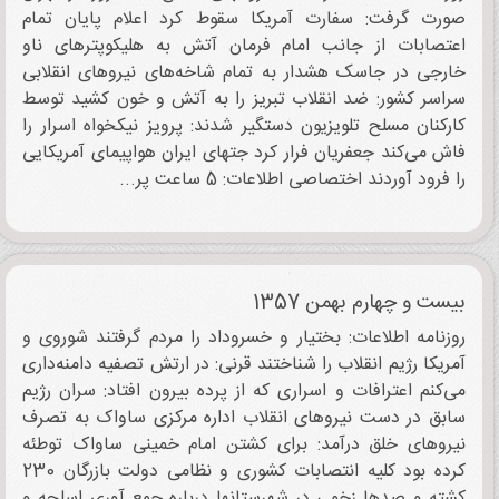
صورت گرفت: سفارت آمریکا سقوط کرد اعلام پایان تمام
اعتصابات از جانب امام فرمان آتش به هلیکوپترهای ناو
خارجی در جاسک هشدار به تمام شاخه‌های نیروهای انقلابی
سراسر کشور: ضد انقلاب تبریز را به آتش و خون کشید توسط
کارکنان مسلح تلویزیون دستگیر شدند: پرویز نیکخواه اسرار را
فاش می‌کند جعفریان فرار کرد جتهای ایران هواپیمای آمریکایی
را فرود آوردند اختصاصی اطلاعات: 5 ساعت پر...
بیست و چهارم بهمن 1357
روزنامه اطلاعات: بختیار و خسروداد را مردم گرفتند شوروی و
آمریکا رژیم انقلاب را شناختند قرنی: در ارتش تصفیه دامنه‌داری
می‌کنم اعترافات و اسراری که از پرده بیرون افتاد: سران رژیم
سابق در دست نیروهای انقلاب اداره مرکزی ساواک به تصرف
نیروهای خلق درآمد: برای کشتن امام خمینی ساواک توطئه
کرده بود کلیه انتصابات کشوری و نظامی دولت بازرگان 230
کشته و صدها زخمی در شهرستانها درباره جمع آوری اسلحه و