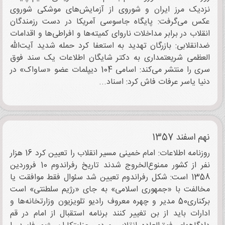
نزدیک مرز ایران و شوروی از آزمایش‌های موشکی شوروی
عکس می‌گرفت: پایگاه جاسوسی آمریکا در دست رزمندگان
انقلاب در برابر مداخلات ناروای کمیته‌ها و افراطی‌ها و اقدامات
ضدانقلابی: بازرگان تهدید به استعفا کرد حمله شدید آیت‌الله
العظمی شریعتمداری به دکتر شایگان اطلاعات یک سند فوق
سری را منتشر می‌کند: اسامی 104 دیپلمات عضو «ساواک» در
دنیا یاسر عرفات فاش کرد: اسناد...
نهم اسفند 1357
روزنامه اطلاعات: امام خمینی مسیر انقلاب را تعیین کرد 16 هزار
نفر از کشور ممنوع‌الخروج شدند تاریخ رفراندوم 10 فروردین
1358 است: شکل رفراندوم تعیین شد سئوال فقط موافقت یا
مخالفت با «جمهوری اسلامی» به جای «رژیم سلطنتی» است
برکناری50 مدیر و چهره معروف رادیو تلویزیون وزارتخانه‌ها و
ادارات باید از بن تغییر کنند برنامه استقبال از امام در قم