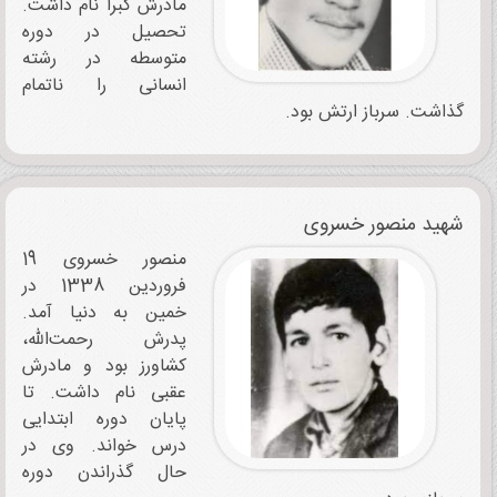
مادرش کبرا نام داشت.
تحصیل در دوره
متوسطه در رشته
انسانی را ناتمام
گذاشت. سرباز ارتش بود.
شهید منصور خسروی
منصور خسروی 19
فروردین 1338 در
خمین به دنیا آمد.
پدرش رحمت‌الله،
کشاورز بود و مادرش
عقبی نام داشت. تا
پایان دوره ابتدایی
درس خواند. وی در
حال گذراندن دوره