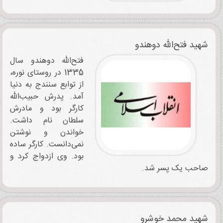
شهید فتح‌الله دوهندو
فتح‌الله دوهندو سال
1335 در روستای نوره،
از توابع سنندج به دنیا
آمد. پدرش حبیب‌الله
کارگر بود و مادرش
سلطان نام داشت.
خواندن و نوشتن
نمی‌دانست. کارگر ساده
بود. وی ازدواج کرد و
صاحب یک پسر شد.
شهید محمد خوشرو