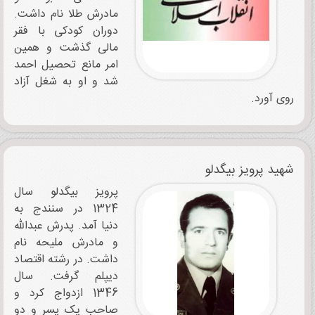
مادرش طلا نام داشت.
دوران کودکی با فقر
مالی گذشت و همین
امر مانع تحصیل احمد
شد و او به شغل آزاد
روی آورد.
شهید پرویز بیگدلو
پرویز بیگدلو سال
1324 در سنندج به
‌دنیا آمد. پدرش عبدالله
و مادرش ملیحه نام
داشت. در رشته اقتصاد
دیپلم گرفت. سال
1346 ازدواج کرد و
صاحب یک پسر و دو