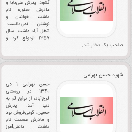
گشود. پدرش علی‌بابا و
مادرش صفوره نام
داشت. خواندن و
نوشتن نمی‌دانست.
شغل آزاد داشت. سال
1357 ازدواج کرد و
صاحب یک دختر شد.
شهید حسن بهرامی
حسن بهرامی 1 دی
1340 در روستای
فرج‌آباد، از توابع قم به
دنیا آمد. پدرش
حسین، گونی‌فروش بود
و مادرش عصمت نام
داشت. دانش‌آموز