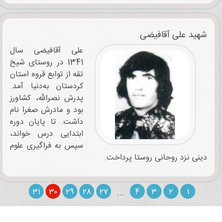
شهید علی ‌آقافیضی
علی آقافیضی سال
1341 در روستای شیخ
تقه از توابع قروه استان
کردستان به‌دنیا آمد.
پدرش نصرالله، کشاورز
بود و مادرش صغرا نام
داشت. تا پایان دوره
ابتدایی درس خواند،
سپس به فراگیری علوم
دینی نزد روحانی روستا پرداخت.
31
30
29
28
27
...
4
3
2
1