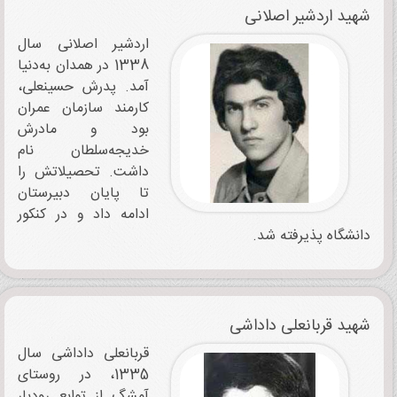
شهید اردشیر اصلانی
اردشیر اصلانی سال
1338 در همدان به‌دنیا
آمد. پدرش حسینعلی،
کارمند سازمان عمران
بود و مادرش
خدیجه‌سلطان نام
داشت. تحصیلاتش را
تا پایان دبیرستان
ادامه داد و در کنکور
دانشگاه پذیرفته شد.
شهید قربانعلی داداشی
قربانعلی داداشی سال
1335، در روستای
آمشگ از توابع رودبار