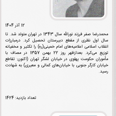
12 آذر 1404
محمدرضا صفر فرزند نورالله سال 1343 در تهران متولد شد. تا
 اول نظری از مقطع دبیرستان تحصیل کرد. درمبارزات
لاب اسلامی اعلامیه‌های امام خمینی(ره) را تکثیر و مخفیانه
توزیع می‌کرد. بعدازظهر روز 22 بهمن 1357 در مصاف با
وران حکومت پهلوی در خیابان لشگر تهران (اکنون: تقاطع
بان کارگر جنوبی با خیابان‌های کمالی و معیری) به شهادت
د.
تعداد بازدید: 1424