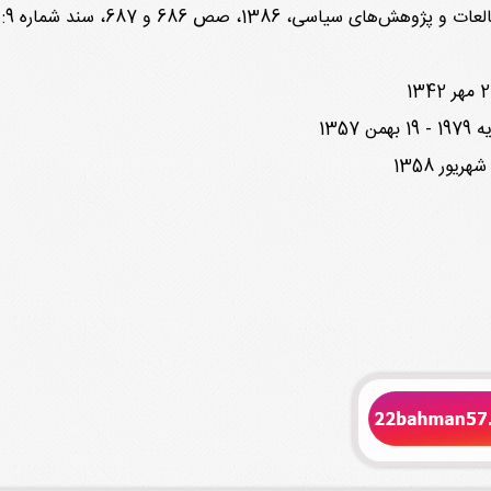
 و 687، سند شماره 9: 3 فوریه 1978 - 14 بهمن 1356