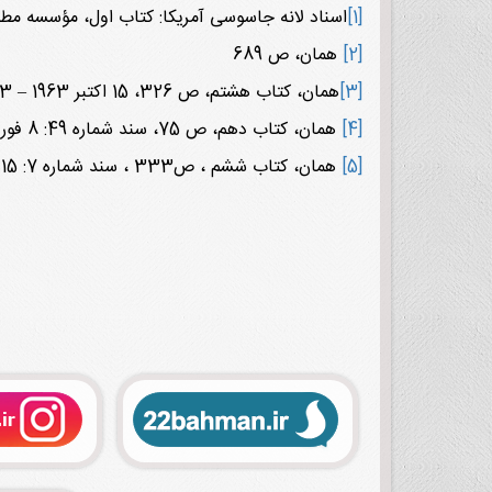
[1]
اسناد لانه جاسوسی آمریکا: کتاب اول، مؤسسه مطالعات و پژوهش‌های سیاسی، 1386، صص 686
[2]
همان، ص 689
[3]
همان، کتاب هشتم، ص 326، 15 اکتبر 1963 – 23 مهر 1342
[4]
همان، کتاب دهم، ص 75، سند شماره 49: 8 فوریه 1979 - 19 بهمن 1357
[5]
همان، کتاب ششم ، ص333 ، سند شماره 7: 15 شهریور 1358