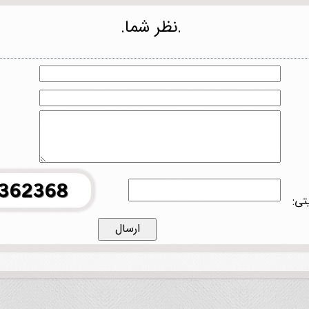
.نظر شما.
تی: