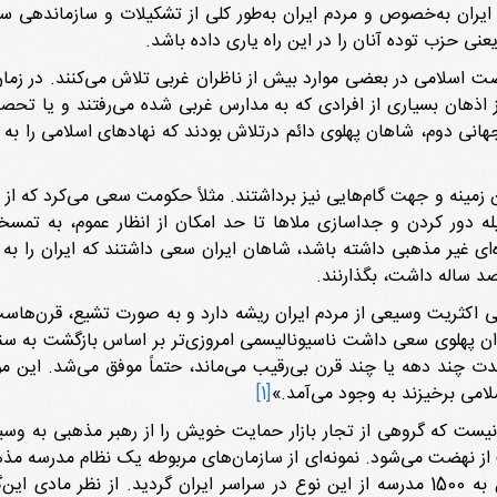
یران به‌خصوص و مردم ایران به‌طور کلی از تشکیلات و سازماندهی سر 
عنی حزب توده آنان را در این راه یاری داده باشد.
هضت اسلامی در بعضی موارد بیش از ناظران غربی تلاش می‌کنند. در ز
 اذهان بسیاری از افرادی که به مدارس غربی شده می‌رفتند و یا تحصیلا
جهانی دوم، شاهان پهلوی دائم درتلاش بودند که نهادهای اسلامی را به
ن زمینه و جهت گام‌هایی نیز برداشتند. مثلاً حکومت سعی می‌کرد که از
ه دور کردن و جداسازی ملاها تا حد امکان از انظار عموم، به تمسخر
نده‌ای غیر مذهبی داشته باشد، شاهان ایران سعی داشتند که ایران را 
د ساله داشت، بگذارنند.
 اکثریت وسیعی از مردم ایران ریشه دارد و به صورت تشیع، قرن‌هاست ک
ن پهلوی سعی داشت ناسیونالیسمی امروزی‌تر بر اساس بازگشت به سنت‌
مدت چند دهه یا چند قرن بی‌رقیب می‌ماند، حتماً موفق می‌شد. این موف
لامی برخیزند به وجود می‌آمد.»
[1]
ت که گروهی از تجار بازار حمایت خویش را از رهبر مذهبی به وسیله پ
هم زنده است پایه گذاری گردید و رفته رفته تبدیل به 1500 مدرسه از این نوع در سراسر ایرا