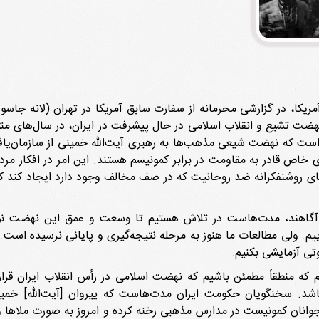
یکا، در گزارشی محرمانه از سفارت سابق آمریکا در تهران (لانه جاسوس
ت تشیع و انقلاب اسلامی در حال پیشرفت در ایران، در سال‌های منتهی
این تاریخ [14 بهمن 1356] گفت این است که نهضت شیعی مذهب‌ها به رهبری آیت‌الله خمین
 خاص قادر به مقاومت در برابر کمونیسم هستند. این امر در افکار مردم 
ای روشنفکرانه ضد روحانیت که در صف مخالف وجود دارد ایجاد کند که
آگاهند، مدت‌هاست در تلاش هستیم تا وسعت و عمق این نهضت نوظهو
یم. ولی مطالعات ما هنوز به مرحله نتیجه‌گیری و پایانی نرسیده است. ام
تی آزمایشی بکنیم.
ریم که منطقاً مطمئن باشیم که نهضت اسلامی در رأس انقلاب ایران قرا
باشد. سخنگویان حکومت ایران مدت‌هاست که پیروان [آیت‌الله] خمین
 قبل جوانان کمونیست در مدارس مذهبی رخنه کرده و امروز به صورت ملاه