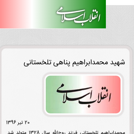
ید محمدابراهیم پناهی تلخستانی
20 تیر 1396
محمدابراهیم تلخستانی فرزند روح‌الله سال 1328 متولد شد.