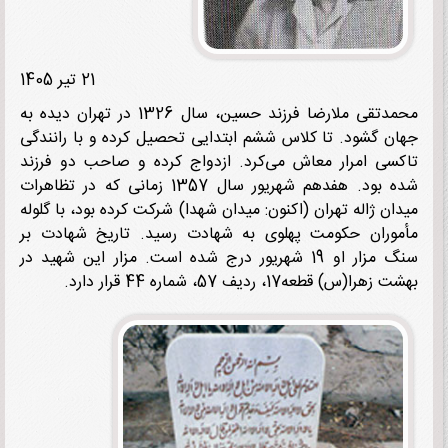
21 تیر 1405
محمدتقی ملارضا فرزند حسین، سال 1326 در تهران دیده به
ن گشود. تا کلاس ششم ابتدایی تحصیل کرده و با رانندگی
سی امرار معاش می‌کرد. ازدواج کرده و صاحب دو فرزند
شده بود. هفدهم شهریور سال 1357 زمانی که در تظاهرات
ان ژاله تهران (اکنون: میدان شهدا) شرکت کرده بود، با گلوله
وران حکومت پهلوی به شهادت رسید. تاریخ شهادت بر
سنگ مزار او 19 شهریور درج شده است. مزار این شهید در
را(س) قطعه17، ردیف 57، شماره 44 قرار دارد.