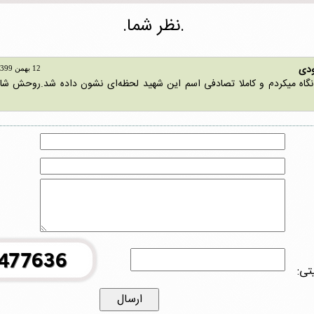
.نظر شما.
ودی
12 بهمن 1399 14:24:30
 نگاه میکردم و کاملا تصادفی اسم این شهید لحظه‌ای نشون داده شد.روحش شا
تی: