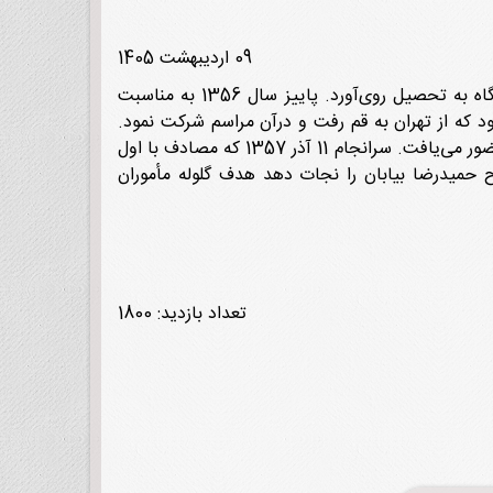
09 اردیبهشت 1405
احمد تاری سال 1338ش در تهران چشم به جهان گشود. پدرش رحیم، فرزندش را با ارزش‌های اسلامی آشنا کرد. احمد آنگاه به تحصیل روی‌آورد. پاییز سال 1356 به مناسبت
د که از تهران به قم رفت و درآن مراسم شرکت نمود.
روزهای اوج انقلاب اسلامی احمد در پایه دوم دبیرستان درس می‌خواند. وی در تظاهرات و فعالیت‌ها علیه حکومت پهلوی حضور می‌یافت. سرانجام 11 آذر 1357 که مصادف با اول
ان مجروح حمیدرضا بیابان را نجات دهد هدف گلوله مأموران
تعداد بازدید: 1800