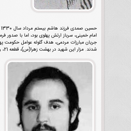
جریان مبارزات مردمی، هدف گلوله عوامل حکومت پهلو
شدند. مزار این شهید در بهشت ‌زهرا(س)، قطعه 21، ردیف 65، شماره 1 قرار دارد.