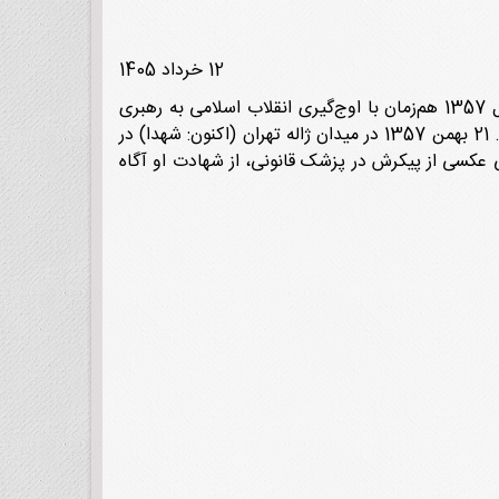
12 خرداد 1405
حسین صمدی فرزند هاشم بیستم مرداد سال 1330 در تهران متولد شد. تا اخذ مدرک فوق‌دیپلم به تحصیل ادامه ‌داد. سال 1357 هم‌زمان با اوج‌گیری انقلاب اسلامی به رهبری
امام خمینی، سرباز ارتش پهلوی بود، اما با صدور فرمان امام مبنی بر فرار سربازان از پادگان‌ها، به جمع مردم انقلابی پیوست. 21 بهمن 1357 در میدان ژاله تهران (اکنون: شهدا) در
 عکسی از پیکرش در پزشک قانونی، از شهادت او آگاه