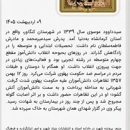
09 اردیبهشت 1405
سیدداوود موسوی سال 1339 در شهرستان کنگاور، واقع در
ان کرمانشاه به‌دنیا آمد. پدرش سیدمیرمحمد و مادرش
مه‌سلطان نام داشت. تحصیلات ابتدایی و متوسطه را در
گاهش گذراند. در روزهای بحبوحه انقلاب دانش‌آموز مقطع
رم متوسطه در رشته تجربی بود و فعالیت‌های زیادی در
 پیروزی انقلاب داشت. او همگام با دوستان و طبقات
مردم در مراسم ضد حکومت پهلوی شرکت می‌کرد. روز 12 بهمن
1357 تظاهرات دانش‌آموزان علیه حکومت پهلوی شدت گرفت.
بانی به مداخله پرداخت و به سمت دانش‌آموزان آتش
د؛ او در این تظاهرات حضور داشت و بر اثر اصابت گلوله
وح شد و پس از چند روز در بیمارستان به شهادت رسید.
ر وی در گلزار شهدای همان شهرستان به خاک سپرده شد.
: پرونده شهید در «اداره اسناد و انتشارات بنیاد شهید و امور ایثارگران» و فرهنگ