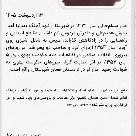
13 اردیبهشت 1405
علی مسلم‌خانی سال 1331 در شهرستان کبودرآهنگ به‌دنیا آمد.
ش همدم‌علی و مادرش فردوس نام داشت. مقاطع ابتدایی و
نمایی را در زادگاهش گذراند، سپس به شغل آشپزی روی
آورد. سال 1354 ازدواج کرد و صاحب دو پسر شد. در روزهای
پیروزی انقلاب اسلامی در تظاهرات علیه حکومت پهلوی، روز 5
آبان 1357، بر اثر اصابت گلوله نیروهای حکومت پهلوی به
دت رسید. مزار او در آرامستان همان شهرستان واقع است.
: پرونده شهید در اداره اسناد و انتشارات بنیاد شهید و امور ایثارگران و فرهنگ
م شهدا: استان همدان، تنظیم: مرکز مطالعات و پژوهش‌های بنیاد شهید و امور
ران، تهران، نشر شاهد، 1393، ص 712 .
تعداد بازدید: 870