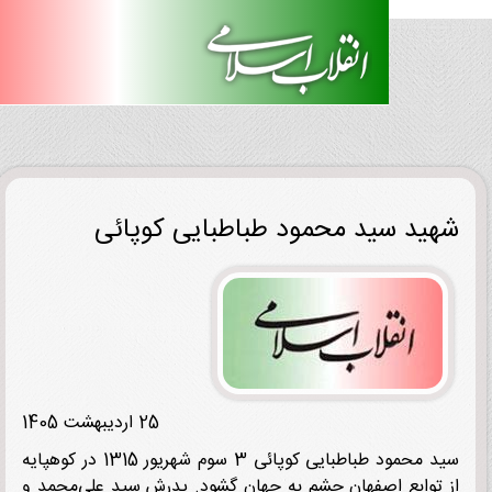
ید سید محمود طباطبایی کوپائی
25 اردیبهشت 1405
سید محمود طباطبایی کوپائی 3 سوم شهریور 1315 در کوهپایه
توابع اصفهان چشم به جهان گشود. پدرش سید علی‌محمد و