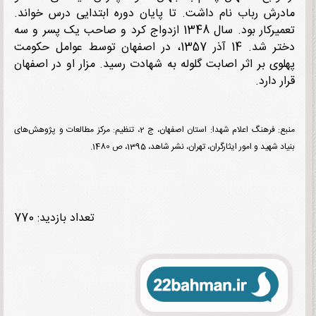
رش رباب نام داشت. تا پایان دوره ابتدایی درس خواند.
تعمیرکار بود. سال 1348 ازدواج کرد و صاحب یک پسر و سه
دختر شد. 14 آذر 1357، در اصفهان توسط عوامل حکومت
وی بر اثر اصابت گلوله به شهادت رسید. مزار او در اصفهان
 دارد.
منبع: فرهنگ اعلام شهدا: استان اصفهان، ج 2، تنظیم: مرکز مطالعات و پژوهش‌های
 شهید و امور ایثارگران، تهران، نشر شاهد، 1395، ص 1480.
تعداد بازدید: 770