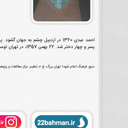
احمد عبدی 1320 در اردبیل چشم به جه
پسر و چهار دختر شد. 22 بهمن 1357، در تهران توسط عوامل حکومت پهلوی بر اثر اصابت گلوله به شهادت رسید. مزار او در بهشت زهرا
منبع: فرهنگ اعلام شهدا: تهران بزرگ، ج 2، تنظیم: مرکز مطالعات و پژوهش‌های بنیاد شهید و امور ایثارگران، تهران، نشر شاهد، 1397، ص 1378.