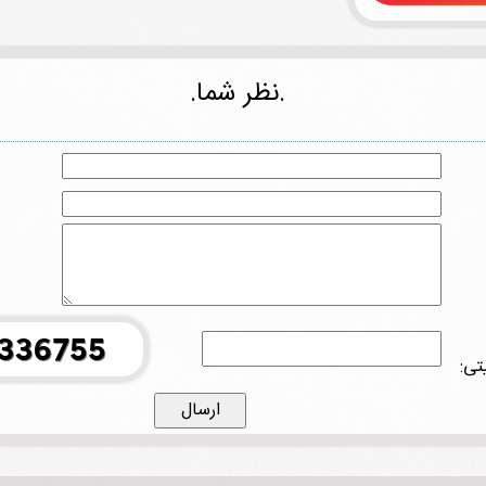
.نظر شما.
تی: