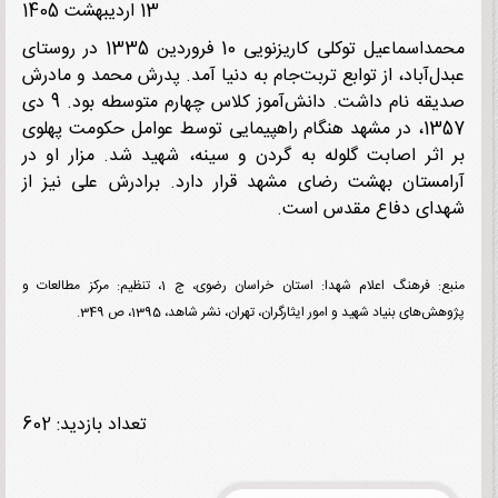
13 اردیبهشت 1405
محمداسماعیل توکلی کاریزنویی 10 فروردین 1335 در روستای
ل‌آباد، از توابع تربت‌جام به دنیا آمد. پدرش محمد و مادرش
صدیقه نام داشت. دانش‌آموز کلاس چهارم متوسطه بود. 9 دی
1357، در مشهد هنگام راهپیمایی توسط عوامل حکومت پهلوی
اثر اصابت گلوله به گردن و سینه، شهید شد. مزار او در
مستان بهشت رضای مشهد قرار دارد. برادرش علی نیز از
ای دفاع مقدس است.
منبع: فرهنگ اعلام شهدا: استان خراسان رضوی، ج 1، تنظیم: مرکز مطالعات و
‌های بنیاد شهید و امور ایثارگران، تهران، نشر شاهد، 1395، ص 349.
تعداد بازدید: 602