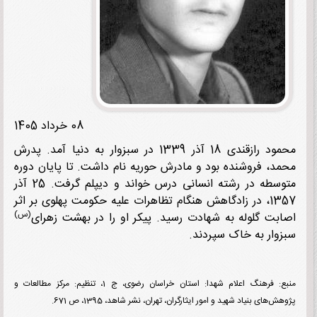
08 خرداد 1405
محمود رازقندی 18 آذر 1339 در سبزوار به دنیا آمد. پدرش
د، فروشنده بود و مادرش حوریه نام داشت. تا پایان دوره
متوسطه در رشته انسانی درس خواند و دیپلم گرفت. 25 آذر
1357، در زادگاهش هنگام تظاهرات علیه حکومت پهلوی بر اثر
(س)
بت گلوله به شهادت رسید. پیکر او را در بهشت زهرای
وار به خاک سپردند.
منبع: فرهنگ اعلام شهدا: استان خراسان رضوی، ج 1، تنظیم: مرکز مطالعات و
‌های بنیاد شهید و امور ایثارگران، تهران، نشر شاهد، 1395، ص 671.