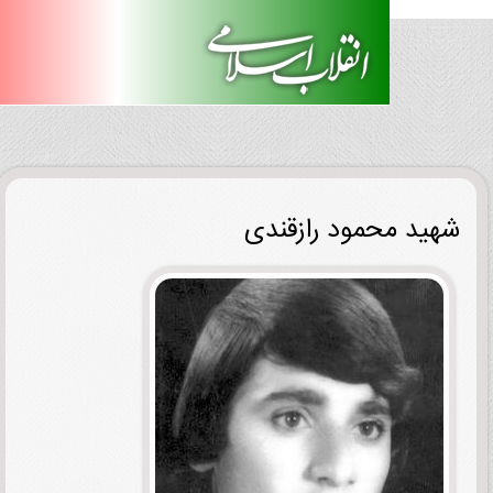
ید محمود رازقندی