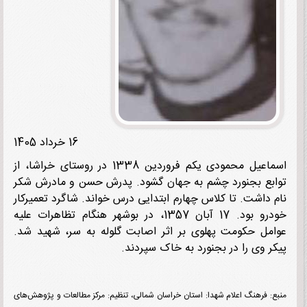
16 خرداد 1405
اسماعیل محمودی یکم فروردین 1338 در روستای خراشا، از
بع بجنورد چشم به جهان گشود. پدرش حسن و مادرش شکر
 داشت. تا کلاس چهارم ابتدایی درس خواند. شاگرد تعمیرکار
خودرو بود. 17 آبان 1357، در بوشهر هنگام تظاهرات علیه
مل حکومت پهلوی بر اثر اصابت گلوله به سر، شهید شد.
ر وی را در بجنورد به خاک سپردند.
: فرهنگ اعلام شهدا: استان خراسان شمالی، تنظیم: مرکز مطالعات و پژوهش‌های