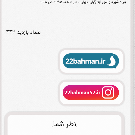
 شهید و امور ایثارگران، تهران، نشر شاهد، 1395، ص 228.
تعداد بازدید: 442
.نظر شما.