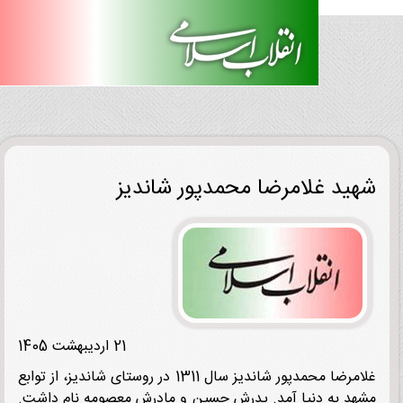
ید غلامرضا محمدپور شاندیز
21 اردیبهشت 1405
غلامرضا محمدپور شاندیز سال 1311 در روستای شاندیز، از توابع
د به دنیا آمد. پدرش حسین و مادرش معصومه نام داشت.