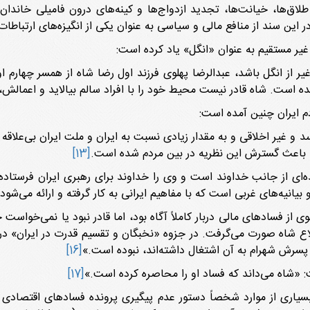
طلاق‌ها، خیانت‌ها، تجدید ازدواج‌ها و کینه‌های درون فامیلی خاندان 
این سند از منافع مالی و سیاسی به عنوان یکی از انگیزه‌های ارتباط
غیر مستقیم به عنوان «انگل» یاد کرده است:
غیر از انگل باشد، عبدالرضا پهلوی فرزند اول رضا شاه از همسر چهارم 
 است. شاه قادر نیست محیط خود را با افراد سالم بیالاید و اعمالش، 
دم ایران چنین آمده است:
و غیر اخلاقی و به مقدار زیادی نسبت به ایران و ملت ایران بی‌علاقه
 باعث گسترش این نظریه در بین مردم شده است.
[13]
‌ای از جانب خداوند است و وی را خداوند برای رهبری ایران فرستاد
نیه‌های غربی است که با مفاهیم ایرانی به کار گرفته و ارائه می‌شود.
از فسادهای مالی دربار کاملاً آگاه بود، اما قادر نبود یا نمی‌خواست 
 شاه صورت می‌گرفت. در جزوه‌ «نخبگان و تقسیم قدرت در ایران‌» در ای
سرش شهرام به آن اشتغال داشته‌اند، نبوده است.»
[16]
[17]
یاری از موارد شخصاً دستور عدم پیگیری پرونده فسادهای اقتصادی خا