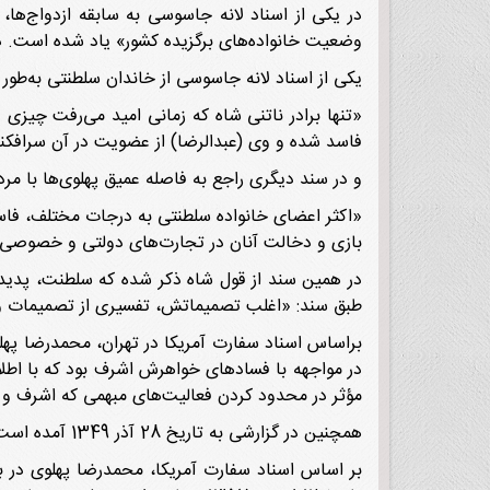
در یکی از اسناد لانه جاسوسی به سابقه ازدواج‌ها، 
وضعیت خانواده‌های برگزیده کشور» یاد شده است. در 
یکی از اسناد لانه جاسوسی از خاندان سلطنتی به‌طور 
«تنها برادر ناتنی شاه که زمانی امید می‌رفت چیزی 
فاسد شده و وی (عبدالرضا) از عضویت در آن سرافکنده
و در سند دیگری راجع به فاصله عمیق پهلوی‌ها با مر
«اکثر اعضای خانواده سلطنتی به درجات مختلف، فاسد 
بازی و دخالت آنان در تجارت‌های دولتی و خصوصی
در همین سند از قول شاه ذکر شده که سلطنت، پدیده
طبق سند: «اغلب تصمیماتش، تفسیری از تصمیمات و بیا
براساس اسناد سفارت آمریکا در تهران، محمدرضا پهلوی 
در مواجهه با فسادهای خواهرش اشرف بود که با اطلاع
مؤثر در محدود کردن فعالیت‌های مبهمی که اشرف و پ
همچنین در گزارشی به تاریخ 28 آذر 1349 آمده است: «شاه می‌داند که فساد او را محاصره کرده است.»
بر اساس اسناد سفارت آمریکا، محمدرضا پهلوی در بس