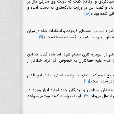
لاعات و جهانگردی و اوقاف) گفت که دولت وی مدرکی دال بر
داد و گفت این در وزارت دادگستری به دست آمده و
نی شده بود.»
[18]
وضوع سیاسی عمده‌ای گردیده و انتقادات شاه در میان
به ظهور پیوسته همه جا گسترده شده است.»
[19]
ی را گفتم و خواستم در این‌باره کاری انجام شود. اما شاه گفت که این
دام علیه خطاکاران به خصوص اگر افراد خطاکار از
ای ارز از کشور تصریح کرده که اعضای خانواده سلطنتی نیز در این اقدام
[21]
دان سلطنتی و نزدیکان خود اجازه ابراز وجود در
نتقال می‌داد.
[22]
او با صراحت گفته بود: می‌خواهد