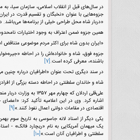
در سال‌های قبل از انقلاب اسلامی، سازمان سیا، به 
«دربار شاه محل طراحی خیلی از برنامه‌ها می‌باشد. د
همین جزوه ضمن اعتراف به وجود اختیارات نامحدود 
«ایران بدون شاه برای اکثر مردم موضوعی متناقض ا
جزوه فوق، شاه و خانواده‌اش را در احاطه «جیره‌خو
باشند»، معرفی کرده است.
[7]
در سند دیگری تحت عنوان «اطرافیان دربار» چنین می‌
شاه و خاندان سلطنتی در احاطه دسته بزرگی از افراد
علی‌قلی اردلان که چها
اشاره کرد. وی در این اعلامیه تأکید کرد: «اعضای
اقتصادی در مقامات دولتی اعمال نفوذ کنند.»
[9]
یک میهمان آمریکایی به نام «ریچارد فالک» - استا
سلطنتی و اطرافیان آنان است.»
[10]