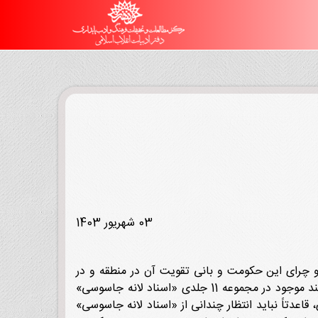
03 شهریور 1403
۱۳ تا سقوط حکومت پهلوی در بهمن ۱۳۵۷ به مدت ۱۵ سال حامی بی‌چون و چرای این حکومت و بانی تقویت آن در منطقه و در
عرصه بین‌المللی بود. این حمایت‌ها همه عرصه‌های سیاسی و اقتصادی و فرهنگی را در بر گرفته بود و از محتوای هزاران سند موجود در مجموعه 11 جلدی «اسناد لانه جاسوسی»
قاعدتاً نباید انتظار چندانی از «اسناد لانه جاسوسی»