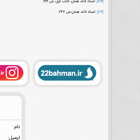
[23]
. اسناد لانه، همان، کتاب اول، ص ۲۸۹.
[24]
. اسناد لانه، همان،ص ۲۴۷.
نام:
ایمیل: