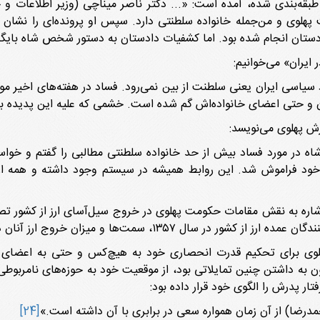
 «خیلی محرمانه» طبقه‌بندی شده، آمده است: «... دکتر ناصر میناچی (وزیر اط
لوی و من‌جمله خانواده سلطنتی دارد. سپس او پرونده‌ای را نشان 
ان انجام شده بود. اما کشفیات دادستان به دستور شخص شاه بایگا
 سیاسی ایران یعنی سلطنت از بین نمی‌رود. فساد در هفته‌های اخیر م
ان و حتی اعضای خانواده‌اش گم شده است. خشمی که علیه این پدیده 
رش پهلوی می‌نویسد:
واخر نوامبر گذشته - اوایل آذر ۱۳۵۷ - به شاه در مورد فساد بیش از حد خانواده سلطنتی مطالب
د فراموش شد. این روابط همیشه در سیستم وجود داشته و همه از اق
 اسناد لانه جاسوسی به تاریخ ۸ آذر ۱۳۵۷ با اشاره به نقش مقامات حکومت پهلوی در خروج سیل‌آس
۱۳۵، سمت‌ها و میزان خروج ارز آنان ذکر شده است.
وی برای تحکیم قدرت انحصاری خود به هیچ‌کس و حتی به اعضای خان
 به داشتن چنین تمایلاتی بود، از موقعیت خود به حوزه‌های نامربوطی ا
ر پدرش را الگوی خود قرار داده بود:
حمدرضا) از آن زمان همواره سعی در برابری با آن داشته است.»
[24]