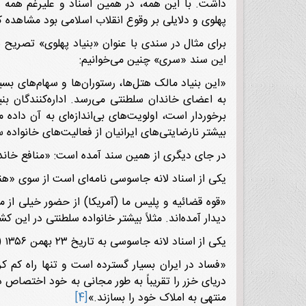
داشت. با این همه، در همین اسناد و علیرغم همه د
پهلوی و دلایلی بر وقوع انقلاب اسلامی بود مشاهده ک
برای مثال در سندی با عنوان «بنیاد پهلوی» تصریح
این سند «سری» چنین می‌خوانیم:
به اعضای خاندان سلطنتی می‌رسد. اداره‌کنندگان بنی
برخوردار است، اولویت‌های بی‌اندازه‌ای به آن داد
بیشتر نارضایتی‌های ایرانیان از فعالیت‌های خانواده
در جای دیگری از همین سند آمده است: «منافع خاند
یکی از اسناد لانه جاسوسی نامه‌ای است از سوی «هن
«قوه قضائیه و پلیس ما (آمریکا) از حضور خیلی از 
دیدار آمده‌اند. مثلاً بیشتر خانواده سلطنتی در ای
یکی از اسناد لانه جاسوسی به تاریخ ۲۳ بهمن ۱۳۵۶ (اوایل شکل‌گیری انقلاب اسلامی) از قول یک گزارشگر سفارت آمریکا می‌نویسد:
«فساد در ایران بسیار گسترده است و تنها راه کم ک
دریای خزر را تقریباً به طور مجانی به خود اختصاص دا
منتهی به املاک خود را بسازند.»
[4]