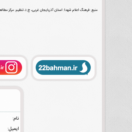
منبع: فرهنگ اعلام شهدا: استان آذربایجان غربی، ج 1، تنظیم: مرکز مطالعات و پژوهش‌های بنیاد شهید و امور ایثارگران، تهران، نشر شاهد، 1395، ص 254.
نام:
ایمیل: