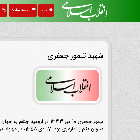
خانه
نقشه سایت
پی
شهید تیمور جعفری
ستوان یکم ژاندارمری بود. 17 دی 1358، در مهاباد بر اثر سانحه رانندگی و ضربه مغزی به شهادت رسید. پیکر او را در باغ رضوان ارومیه به خاک سپردند.