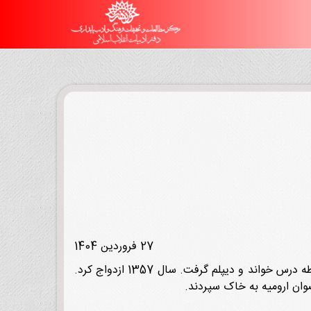
27 فروردین 1404
تیمور جعفری 10 تیر 1333 در ارومیه چشم به جهان گشود. پدرش مرادعلی و مادرش فاطمه نام داشت. تا پایان دوره متوسطه درس خواند و دیپلم گرفت. سال 1357 ازدواج کرد.