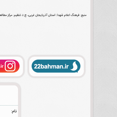
منبع: فرهنگ اعلام شهدا: استان آذربایجان غربی، ج 1، تنظیم: مرکز مطالعات و پژوهش‌های بنیاد شهید و امور ایثارگران، تهران، نشر شاهد، 1395، ص 372.
نام: