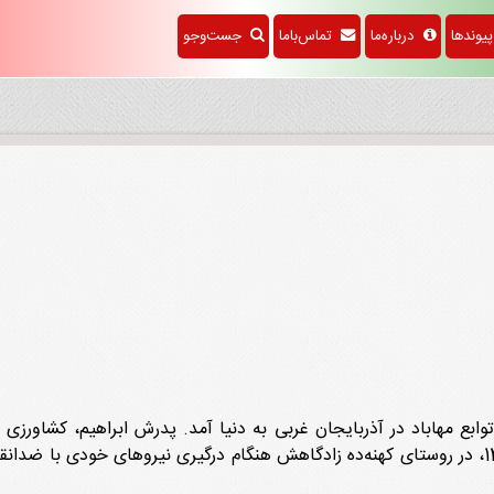
وندها
درباره‌ما
تماس‌باما
جست‌وجو
ر روستای خورخوره از توابع مهاباد در آذربایجان غربی به دنیا آمد. پدرش ابراهی
نمی‌‌دانست. خانه‌دار بود. ازدواج کرد. 8 شهریور 1358، در روستای کهنه‌ده زادگاهش هنگام درگیری