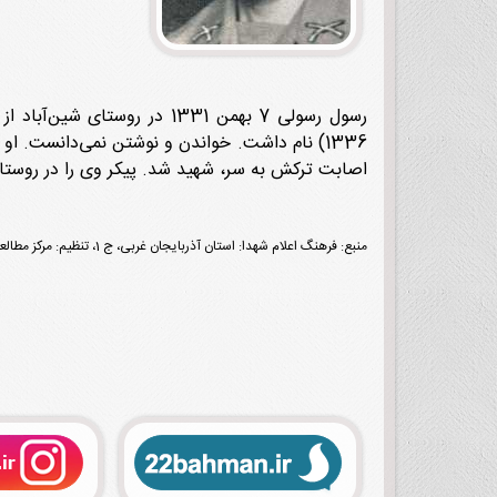
اصابت ترکش به سر، شهید شد. پیکر وی را در روستای ب
منبع: فرهنگ اعلام شهدا: استان آذربایجان غربی، ج 1، تنظیم: مرکز مطالعات و پژوهش‌های بنیاد شهید و امور ایثارگران، تهران، نشر شاهد، 1395، ص 458.