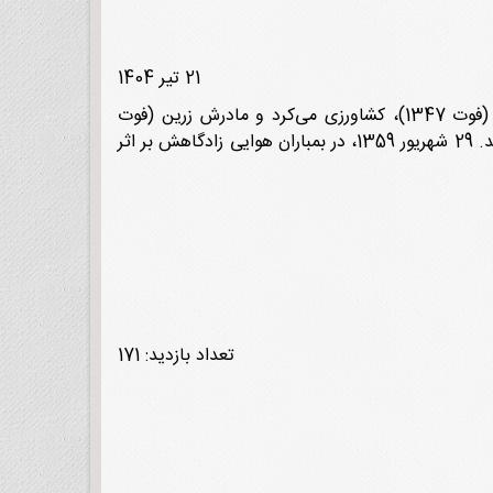
21 تیر 1404
رسول رسولی 7 بهمن 1331 در روستای شین‌آباد از توابع پیرانشهر در آذربایجان غربی دیده به جهان گشود. پدرش خضر (فوت 1347)، کشاورزی می‌کرد و مادرش زرین (فوت
1336) نام داشت. خواندن و نوشتن نمی‌دانست. او نیز کشاورز بود. سال 1349 ازدواج کرد و صاحب سه پسر و دو دختر شد. 29 شهریور 1359، در بمباران هوایی زادگاهش بر اثر
تعداد بازدید: 171