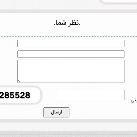
.نظر شما.
تی: