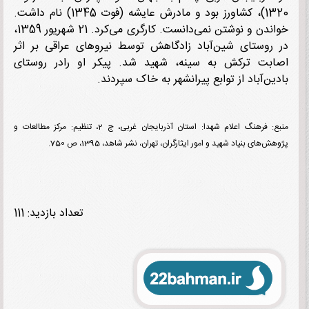
1320)، کشاورز بود و مادرش عایشه (فوت 1345) نام داشت.
خواندن و نوشتن نمی‌دانست. کارگری می‌کرد. 21 شهریور 1359،
روستای شین‌آباد زادگاهش توسط نیروهای عراقی بر اثر
بت ترکش به سینه، شهید شد. پیکر او رادر روستای
ین‌آباد از توابع پیرانشهر به خاک سپردند.
منبع: فرهنگ اعلام شهدا: استان آذربایجان غربی، ج 2، تنظیم: مرکز مطالعات و
‌های بنیاد شهید و امور ایثارگران، تهران، نشر شاهد، 1395، ص 750.
تعداد بازدید: 111