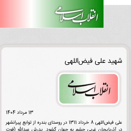
ید علی فیض‌اللهی
13 مرداد 1404
علی فیض‌اللهی 8 خرداد 1311 در روستای بندره از توابع پیرانشهر
آذربایجان غربی چشم به جهان گشود. پدرش عبدالله (فوت