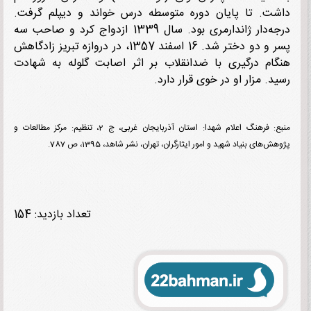
ت. تا پایان دوره متوسطه درس خواند و دیپلم گرفت.
درجه‌دار ژاندارمری بود. سال 1339 ازدواج کرد و صاحب سه
پسر و دو دختر شد. 16 اسفند 1357، در دروازه تبریز زادگاهش
ام درگیری با ضدانقلاب بر اثر اصابت گلوله به شهادت
د. مزار او در خوی قرار دارد.
منبع: فرهنگ اعلام شهدا: استان آذربایجان غربی، ج 2، تنظیم: مرکز مطالعات و
‌های بنیاد شهید و امور ایثارگران، تهران، نشر شاهد، 1395، ص 787.
تعداد بازدید: 154