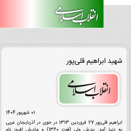
ید ابراهیم قلی‌پور
01 شهریور 1404
ابراهیم قلی‌پور 27 فروردین 1313 در خوی در آذربایجان غربی
به دنیا آمد. پدرش ولی (فوت 1360) و مادرش افروز نام