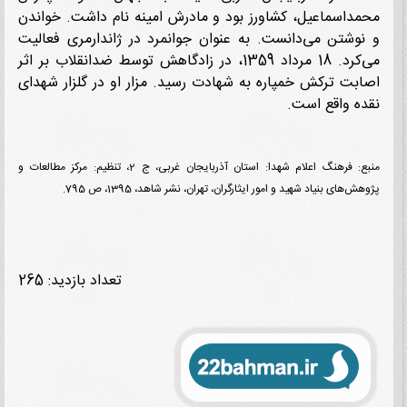
داسماعیل، کشاورز بود و مادرش امینه نام داشت. خواندن
وشتن می‌دانست. به عنوان جوانمرد در ژاندارمری فعالیت
می‌کرد. 18 مرداد 1359، در زادگاهش توسط ضدانقلاب بر اثر
بت ترکش خمپاره به شهادت رسید. مزار او در گلزار شهدای
ه واقع است.
منبع: فرهنگ اعلام شهدا: استان آذربایجان غربی، ج 2، تنظیم: مرکز مطالعات و
‌های بنیاد شهید و امور ایثارگران، تهران، نشر شاهد، 1395، ص 795.
تعداد بازدید: 265