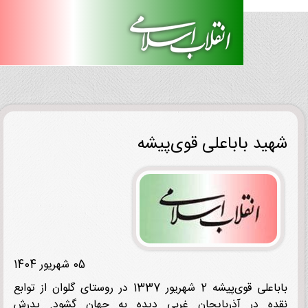
ید باباعلی قوی‌پیشه
05 شهریور 1404
باباعلی قوی‌پیشه 2 شهریور 1337 در روستای گلوان از توابع
ده در آذربایجان غربی دیده به جهان گشود. پدرش