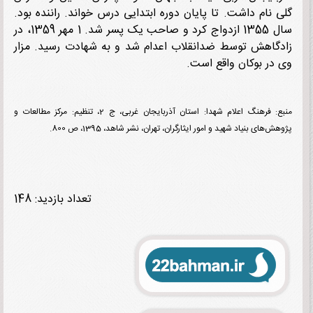
 نام داشت. تا پایان دوره ابتدایی درس خواند. راننده بود.
سال 1355 ازدواج کرد و صاحب یک پسر شد. 1 مهر 1359، در
گاهش توسط ضدانقلاب اعدام شد و به شهادت رسید. مزار
در بوکان واقع است.
منبع: فرهنگ اعلام شهدا: استان آذربایجان غربی، ج 2، تنظیم: مرکز مطالعات و
‌های بنیاد شهید و امور ایثارگران، تهران، نشر شاهد، 1395، ص 800.
تعداد بازدید: 148