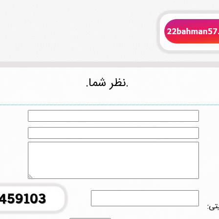
.نظر شما.
تی: