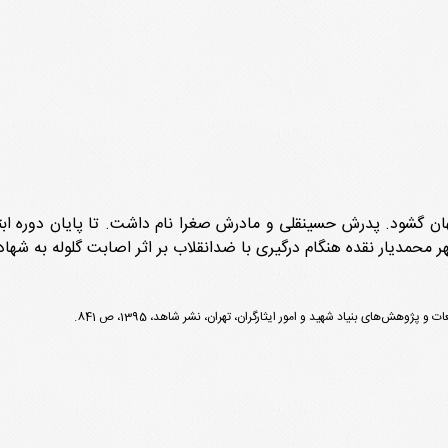
1326 در تبریز دیده به جهان گشود. پدرش حسینقلی و مادرش صغرا نام داشت. تا پایا