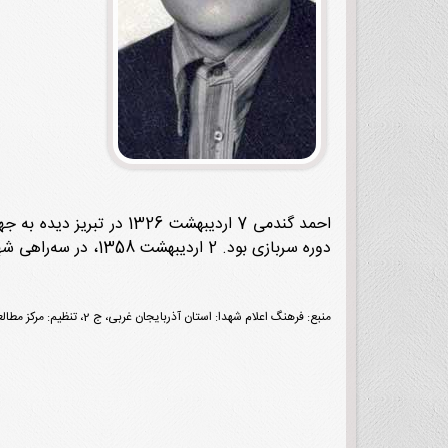
احمد گندمی 7 اردیبهشت 
دوره سربازی بود. 2 اردیبهشت 1358، در سه‌راهی شهر محمدیار نقده هنگام درگیری با ضدانقلاب بر اثر اصابت گلوله به شهادت رسید. پیکرش را در ارومیه به خاک سپردند.
منبع: فرهنگ اعلام شهدا: استان آذربایجان غربی، ج 2، تنظیم: مرکز مطالعات و پژوهش‌های بنیاد شهید و امور ایثارگران، تهران، نشر شاهد، 1395، ص 841.