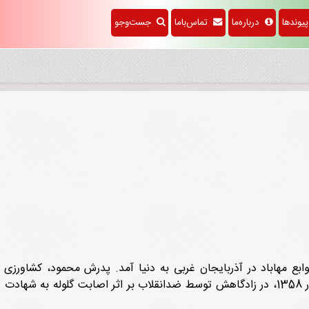
وندها
درباره‌ما
تماس‌باما
جست‌وجو
ر روستای قزل‌قربی از توابع مهاباد در آذربایجان غربی به دنیا آمد. پدرش محمو
نمی‌دانست. او نیز کشاورز بود. ازدواج کرد. 11 شهریور 1358، در زادگاهش توسط ضدانقلاب بر اثر