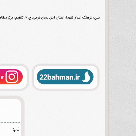
منبع: فرهنگ اعلام شهدا: استان آذربایجان غربی، ج 2، تنظیم: مرکز مطالعات و پژوهش‌های بنیاد شهید و امور ایثارگران، تهران، نشر شاهد، 1395، ص 845.
نام: