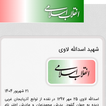
ید اسدالله لاوی
21 شهریور 1404
اسدالله لاوی 25 مهر 1297 در نقده از توابع آذربایجان غربی
ه به جهان گشود. پدرش محمدزمان و مادرش اختر نام