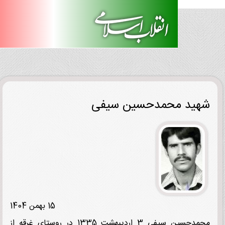
ید محمدحسین سیفی
15 بهمن 1404
محمدحسین سیفی 3 اردیبهشت 1335 در روستای غرقه از