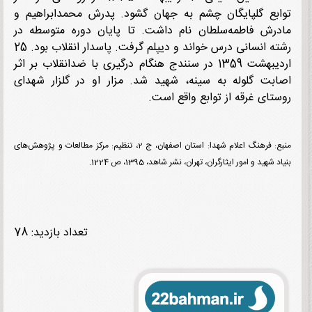
بع گلپایگان چشم به جهان گشود. پدرش محمدابراهیم و
رش فاطمه‌سلطان نام داشت. تا پایان دوره متوسطه در
رشته انسانی درس خواند و دیپلم گرفت. پاسدار انقلاب بود. 25
اردیبهشت 1359 در سنندج هنگام درگیری با ضدانقلاب بر اثر
بت گلوله به سینه، شهید شد. مزار او در گلزار شهدای
تای غرقه از توابع واقع است.
منبع: فرهنگ اعلام شهدا: استان اصفهان، ج 2، تنظیم: مرکز مطالعات و پژوهش‌های
 شهید و امور ایثارگران، تهران، نشر شاهد، 1395، ص 1224.
تعداد بازدید: 78