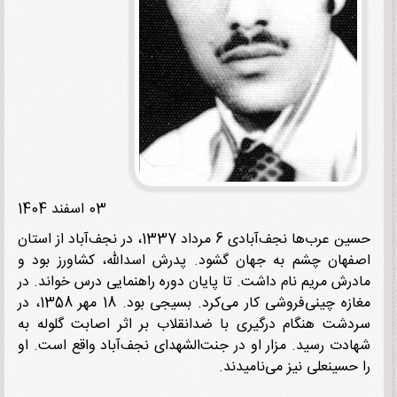
03 اسفند 1404
حسین عرب‌ها نجف‌آبادی 6 مرداد 1337، در نجف‌آباد از استان
هان چشم به جهان گشود. پدرش اسدالله، کشاورز بود و
رش مریم نام داشت. تا پایان دوره راهنمایی درس خواند. در
مغازه چینی‌فروشی کار می‌کرد. بسیجی بود. 18 مهر 1358، در
شت هنگام درگیری با ضدانقلاب بر اثر اصابت گلوله به
دت رسید. مزار او در جنت‌الشهدای نجف‌آباد واقع است. او
حسینعلی نیز می‌نامیدند.