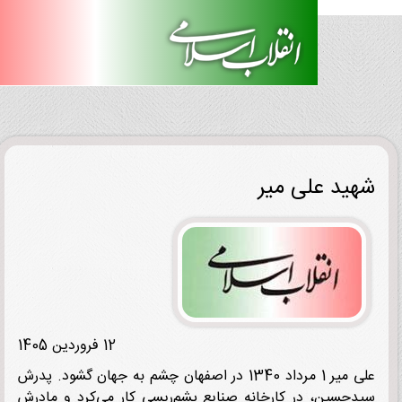
ید علی میر
12 فروردین 1405
علی میر 1 مرداد 1340 در اصفهان چشم به جهان گشود. پدرش
حسین، در کارخانه صنایع پشم‌ریسی کار می‌کرد و مادرش