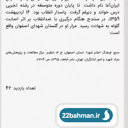
ان‌آغا نام داشت. تا پایان دوره متوسطه در رشته تجربی
درس خواند و دیپلم گرفت. پاسدار انقلاب بود. 16 اردیبهشت
1359، در سنندج هنگام درگیری با ضدانقلاب بر اثر اصابت
له به شهادت رسید. مزار او در گلستان شهدای اصفهان واقع
ت.
منبع: فرهنگ اعلام شهدا: استان اصفهان، ج 3، تنظیم: مرکز مطالعات و پژوهش‌های
 شهید و امور ایثارگران، تهران، نشر شاهد، 1395، ص 2304.
تعداد بازدید: 42