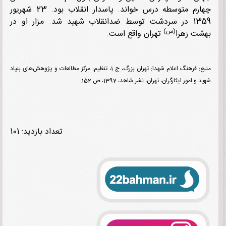
چهارم متوسطه درس خواند. پاسدار انقلاب بود. 23 شهریور
1359 در سردشت توسط ضدانقلاب شهید شد. مزار او در
(س)
ت زهرا
تهران واقع است.
منبع: فرهنگ اعلام شهدا: تهران بزرگ، ج 1، تنظیم: مرکز مطالعات و پژوهش‌های بنیاد
و امور ایثارگران، تهران، نشر شاهد، 1397، ص 152.
تعداد بازدید: 101