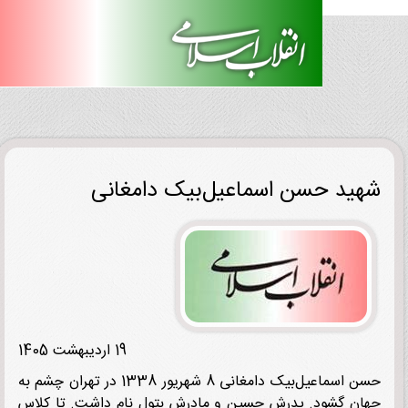
ید حسن اسماعیل‌بیک دامغانی
19 اردیبهشت 1405
حسن اسماعیل‌بیک دامغانی 8 شهریور 1338 در تهران چشم به
ن گشود. پدرش حسین و مادرش بتول نام داشت. تا کلاس