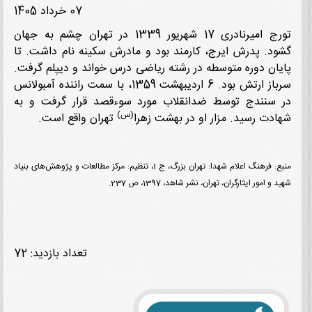
07 خرداد 1405
تورج امیرنادری 17 شهریور 1339 در تهران چشم به جهان
د. پدرش ایرج، کارمند بود و مادرش سکینه نام داشت. تا
ان دوره متوسطه در رشته ریاضی درس خواند و دیپلم گرفت.
سرباز ارتش بود. 6 اردیبهشت 1359، با سمت راننده آمبولانس
سنندج توسط ضدانقلاب مورد سوءقصد قرار گرفت و به
(س)
دت رسید. مزار او در بهشت زهرا
تهران واقع است.
منبع: فرهنگ اعلام شهدا: تهران بزرگ، ج 1، تنظیم: مرکز مطالعات و پژوهش‌های بنیاد
و امور ایثارگران، تهران، نشر شاهد، 1397، ص 237.
تعداد بازدید: 72