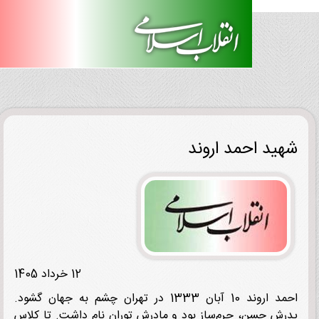
ید احمد اروند
12 خرداد 1405
احمد اروند 10 آبان 1333 در تهران چشم به جهان گشود.
ش حسن، چرم‌ساز بود و مادرش توران نام داشت. تا کلاس