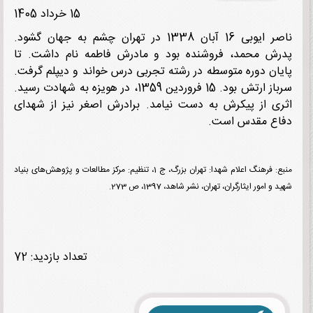
15 خرداد 1405
ناصر ایوبی 16 آبان 1338 در تهران چشم به جهان گشود.
ش محمد، فروشنده بود و مادرش فاطمه نام داشت. تا
ان دوره متوسطه در رشته تجربی درس خواند و دیپلم گرفت.
سرباز ارتش بود. 15 فروردین 1359، در هویزه به شهادت رسید.
ی از پیکرش به دست نیامد. برادرش اصغر نیز از شهدای
اع مقدس است.
منبع: فرهنگ اعلام شهدا: تهران بزرگ، ج 1، تنظیم: مرکز مطالعات و پژوهش‌های بنیاد
و امور ایثارگران، تهران، نشر شاهد، 1397، ص 273.
تعداد بازدید: 72