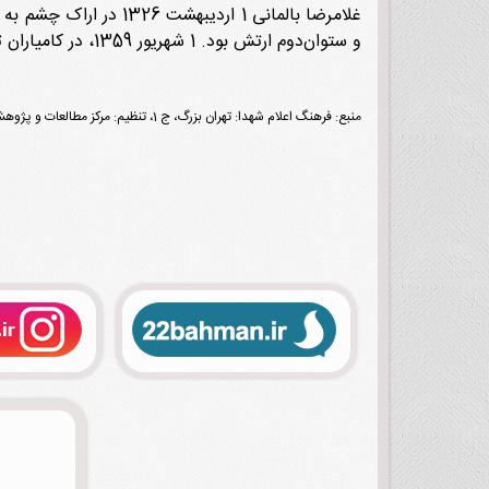
غلامرضا بالمانی 1 ار
و ستوان‌دوم ارتش بود. 1 شهریور 1359، در کامیاران توسط نیروهای عراقی بر اثر اصابت ترکش شهید شد. مزار او در بهشت زهرا
منبع: فرهنگ اعلام شهدا: تهران بزرگ، ج 1، تنظیم: مرکز مطالعات و پژوهش‌های بنیاد شهید و امور ایثارگران، تهران، نشر شاهد، 1397، ص 305.