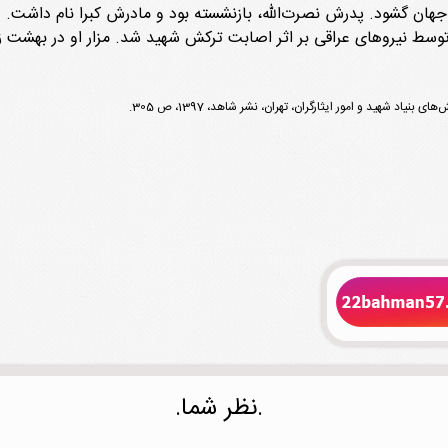
دیبهشت 1326 در اراک چشم به جهان گشود. پدرش نصرت‌الله، بازنشسته بود و مادرش کبر
.نظر شما.