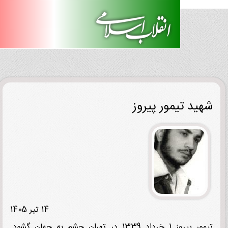
ید تیمور پیروز
14 تیر 1405
تیمور پیروز 1 خرداد 1339 در تهران چشم به جهان گشود.