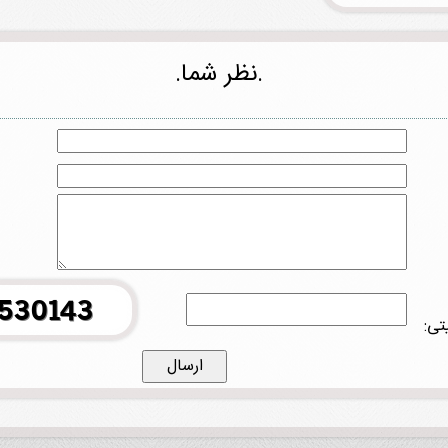
.نظر شما.
تی: