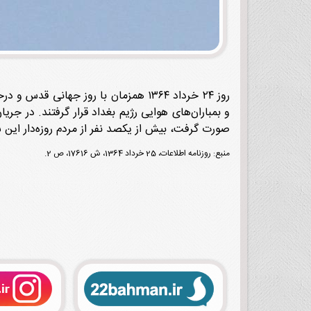
و بمباران‌های هوایی رژیم بغداد قرار گرفتند. در جر
صورت گرفت، بیش از یکصد نفر از مردم روزه‌دار این 
منبع: روزنامه اطلاعات، 25 خرداد 1364، ش 17616، ص 2.