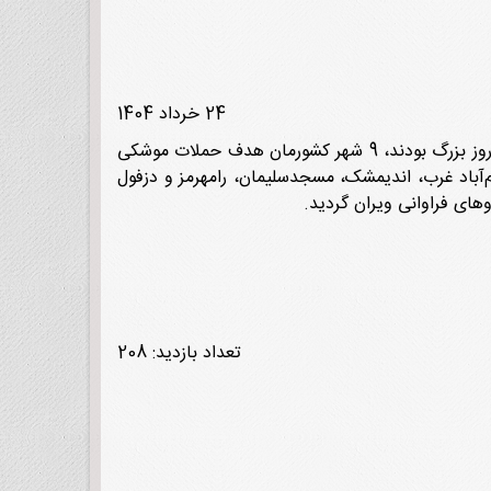
24 خرداد 1404
روز ۲۴ خرداد ۱۳۶۴ همزمان با روز جهانی قدس و درحالی که مردم شهرهای مختلف کشور سرگرم برگزاری آیین‌های ویژه این روز بزرگ بودند، 9 شهر کشورمان هدف حملات موشکی
لام‌آباد غرب، اندیمشک، مسجدسلیمان، رامهرمز و دزفول
های فراوانی ویران گردید.
تعداد بازدید: 208