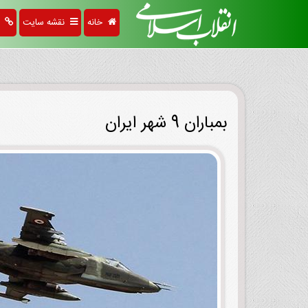
خانه
نقشه سایت
پی
بمباران 9 شهر ایران