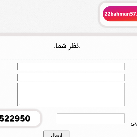
.نظر شما.
تی: