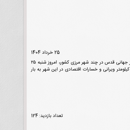
25 خرداد 1404
به تلافی حملات روزهای اخیر هواپیماهای عراقی به مناطق مسکونی شهرهای ایران و از جمله حمله هوایی به راهپیمایان روز جهانی قدس در چند شهر مرزی کشور، امروز شنبه ۲۵
داد ۱۳۶۴ شهر بغداد هدف موشک رزمندگان اسلام قرار گرفت. سیزدهمین موشک شلیک شده ایران به بغداد تا شعاع ۷ کیلومتر ویرانی و خسارات اقتصادی در این شهر به بار
تعداد بازدید: 124