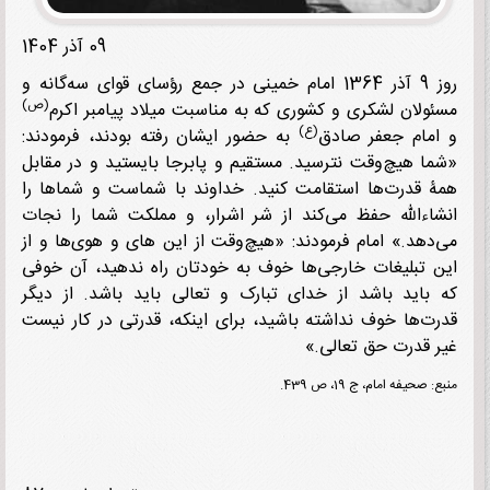
09 آذر 1404
روز 9 آذر 1364 امام خمینی در جمع رؤسای قوای سه‌گانه و
(ص)
ولان لشکری و کشوری که به مناسبت میلاد پیامبر اکرم
(ع)
مام جعفر صادق
به حضور ایشان رفته بودند، فرمودند:
«شما هیچ‌وقت نترسید. مستقیم و پابرجا‌‎ ‎‌بایستید و در مقابل
 قدرت‌ها استقامت کنید. خداوند با شماست و شماها را
انشاءالله ‎‌حفظ می‌کند از شر اشرار، و مملکت شما را نجات
ین تبلیغات خارجی‌ها خوف به خودتان راه ندهید، آن خوفی
که باید باشد از خدای‌‎ ‎‌تبارک و تعالی باید باشد. از دیگر
ت‌ها خوف نداشته باشید، برای اینکه، قدرتی در کار‌ نیست
 قدرت حق تعالی.»
 صحیفه امام، ج 19، ص 439.