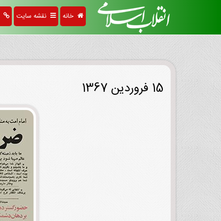
خانه
نقشه سایت
پی
15 فروردین 1367