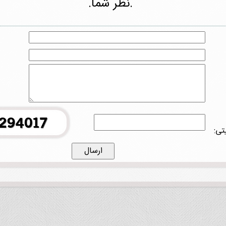
.نظر شما.
تی: