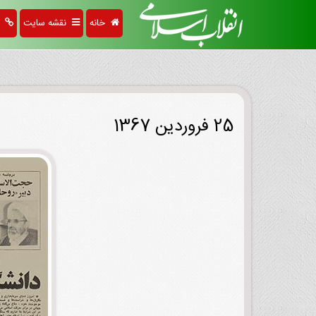
خانه
نقشه سایت
پی
25 فروردین 1367