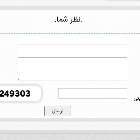
.نظر شما.
تی: