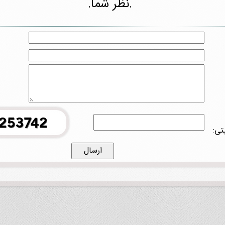
.نظر شما.
تی: