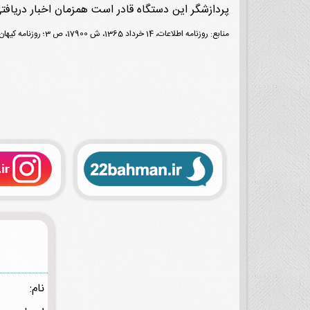
پردازشگر این دستگاه قادر است همزمان اخبار دریافتی از ۶ منبع خبری را پالایش کند و ۱۶ نوع فرمت خبری را تش
منابع: روزنامه اطلاعات، 14 خرداد 1365، ش 17900، ص 3؛ روزنامه کیهان، 14 خرداد 1365، ش 12756، ص 3.
نام: