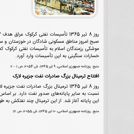
خسارات سنگینی به این تأسیسات وارد آورد.
منبع: روزنامه جمهوری اسلامی، 9 تیر 1365، ش 2054، ص 1 – 2.
افتتاح ترمینال بزرگ صادرات نفت جزیره لارک
نسبت به سایر پایانه‌های صدور نفت دارد. بر اساس گ
این پایانه آغاز شد. از این ترمینال چند نفتکش به طور
منبع: روزنامه جمهوری اسلامی، 10 تیر 1365، ش 2055، ص 12.