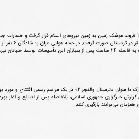
روز 8 تیر 1365 تأسیسات نفتی کرکوک عراق هدف 2 فروند موشک زمین به زمین نیروهای اسلام قرار
موشکی رزمندگان اسلام به تأسیسات نفتی کرکوک که به فاصله 24 ساعت پس از بمباران 
روز 8 تیر 1365 ترمینال بزرگ صادرات نفت جزیره لارک با عنوان «ترمینال و
زارش خبرگزاری جمهوری اسلامی، بلافاصله پس از افتتاح و آغاز بهره‌ب
 همزمان می‌توانند بارگیری کنند.