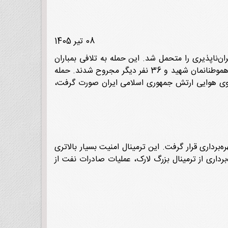
08 تیر 1405
 گرفت و خسارات جبران‌ناپذیری را متحمل شد. این حمله به تلافی بمباران
صبح امروز مناطق مسکونی شادگان در خوزستان و سقز در کردستان صورت گرفت. در حمله هوایی عراق به شادگان 6 نفر از هموطنانمان شهید و 36 نفر دیگر مجروح شدند. حمله
این تأسیسات توسط خلبانان نیروی هوایی ارتش جمهوری اسلامی ایران صورت گرفت،
الفجر 2» در یک مراسم رسمی افتتاح و مورد بهره‌برداری قرار گرفت. این ترمینال امنیت بسیار بالاتری
رداری از ترمینال بزرگ لارک، عملیات صادرات نفت از