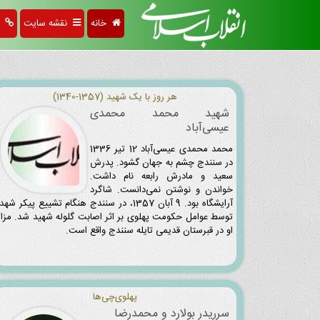
خانه
نقشه سایت
پی
هر روز با یک شهید (1357-1340)
شهید محمد محمدی
‌عیسی‌آباد
محمد محمدی ‌عیسی‌آباد 12 تیر 1336
در سنندج چشم به جهان گشود. پدرش
سعید و مادرش رابعه نام داشت.
خواندن و نوشتن نمی‌دانست. شاگرد
آرایشگاه بود. 9 آبان 1357، در سنندج هنگام تشییع پیکر شهد
توسط عوامل حکومت پهلوی بر اثر اصابت گلوله شهید شد. مزار
او در قبرستان قدیمی تایله سنندج واقع است.
پهلوی‌چی‌ها
سرریدر بولارد و محمدرضا