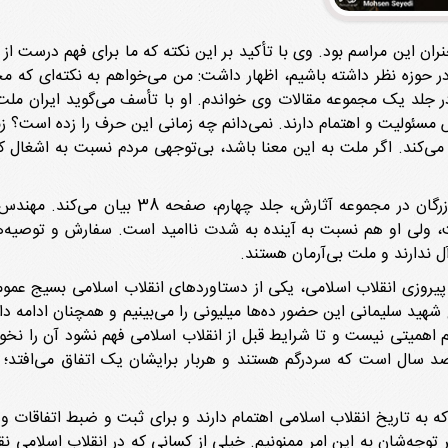
ن مراسم بود. وی با تأکید بر این نکته که ما برای فهم درست از عظم
 در حوزه نظر داشته باشیم، اظهار داشت: من می‌خواهم به نکته‌ای که
در جلد یک مجموعه مقالات وی خواندم. او با تأسف می‌گوید ایران مل
ور 1320 این حرف را تأیید می‌کند. اگر ملت به این معنا باشد، بی‌توجهی مردم نسبت 
مومنی شریف بیان کرد: شبیه این نکته را مهندس ب
، ولی او هم نسبت به آینده به شدت ناامید است. سفارش و توصیه‌های
آل ندارند و ملت بی‌آرمان هستند.
مه دارد. ما در تشییع شهید سلیمانی این حضور ده‌ها میلیونی را می‌بینیم و هم
اهمیتی نیست و تا شرایط قبل از انقلاب اسلامی فهم نشود آن را نخوا
د سال است که سردرگم هستند و هربار برایشان یک اتفاق می‌افتد؛
ه به تاریخ انقلاب اسلامی اهتمام دارند و برای ثبت و ضبط اتفاقات و
 توجه‌شان به این امر ممنونیم. خیلی از کسانی‌ که در انقلاب اسلامی 