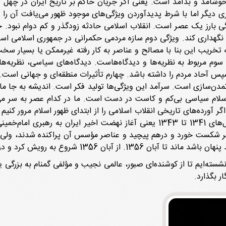
و خوشامد و بدآمد است. یعنی اگر جریان حاکم بر تاریخ ایران در چهل
ی دیگر اما با شرط پدیدآوردن ویژگی‌های موجود ظهور می‌یافت آن را ب
ژگی بارز یک عصر است. انقلاب اسلامی حادثه زودگذر و کم دوام نبود. 
هداری کند. ویژگی دوم سازه مردمی حکمرانی در جمهوری اسلامی است. خ
تخریب این بنا با مصالح و عناصر به کار رفته غیرممکن یا بسیار سخ
سوم مربوط به نظریه‌ها و دیدگاه‌هاست. دیدگاه‌های سیاسی، نظریه‌ها
آحاد مردم را داشته باشد. چهارم تأثیرات منطقه‌ای و جهانی است. 
دن‌سازی است. سرآمد این ویژگی‌ها تولید فکر است. اندیشه به جا ماند
ه 12360 سر خط اندیشه اسلام سیاسی بی‌کم و کاست در دست است. ما در کدام عصر 
رده‌های تاریخی انقلاب اسلامی را از ابتدای ظهور اسلام مرور کنیم د
 آبان 1343. این آغاز در ظاهر شکست خورد و درهم پیچید و عناصر مؤسس آن پراکنده شد
 و در بیست‌ودوم بهمن 1357 جوانه سبز خود را نمایاند.
نشسته‌ایم تا از کوشنده‌ای صبور، عالمی نجیب و مؤلفی گمنام به بزرگی 
ر بگذارد.