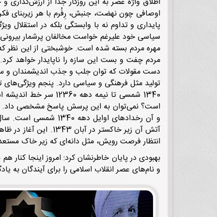
اطلاق واژه عصر به این روزگار جدا از ارزش‌گذاری 
اوصافی چون نهضت، جنبش، رِفُرم با هر زیربنای فکر
پایداری و تداوم نه با وابستگی بلکه در استقلال وی
سیاسی خود علیرغم خواست مخالفان پرشمار بیرونی نگ
مهره مردم بسته شده است. خوشبختی از این نظر که 
مردم چفت و بست این سازه را ناپایدار خواهد کرد. 
دست مقولات که توان جلب و جذب اندیشمندان و سپس 
تولید مثل فرهنگی و سیاسی دارد. پنجم ویژگی‌های تم
1340 شمسی تا نیمه ده
است؟ نمی‌توان به این پرسش پاسخ مشخصی داد. اگر آو
آتش آن زیر خاکستر در
انتظار فرصت رویش، مثل دانه‌ای که زیر خاک مستعد پنهان باشد ماند تا آبان 1356. از آبان 1356 شروع به رویش کرد
بهبودی در پایان خاطرنشان کرد: امروز اینجا کنار هم 
و نام‌های عصر انقلاب اسلامی را برای آیندگان به یادگا