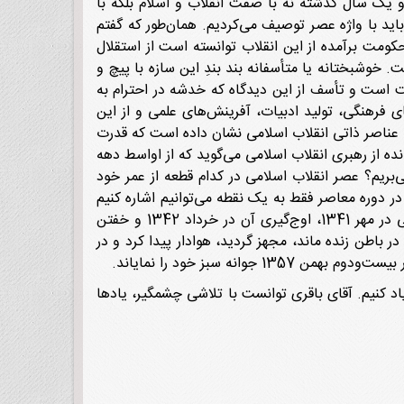
 و یک سال گذشته نه با صفت انقلاب و اسلام بلکه با
اید با واژه عصر توصیف می‌کردیم. همان‌طور که گفتم
حکومت برآمده از این انقلاب توانسته است از استقلال
وشبختانه یا متأسفانه بند بندِ این سازه با پیچ و
ت است و تأسف از این دیدگاه که خدشه در احترام به
ی فرهنگی، تولید ادبیات، آفرینش‌های علمی و از این
عناصر ذاتی انقلاب اسلامی نشان داده است که قدرت
ه از رهبری انقلاب اسلامی می‌گوید که از اواسط دهه
به سر می‌بریم؟ عصر انقلاب اسلامی در کدام قطعه از عمر خود
ر دوره معاصر فقط به یک نقطه می‌توانیم اشاره کنیم
و آن رخدادهای اوایل دهه 1340 شمسی است. سال‌های 1341 تا 1343 یعنی آغاز نهضت اخیر ایران به رهبری امام‌خمینی در مهر 1341، اوج‌گیری آن در خرداد 1342 و خفتن
ند، ولی در باطن زنده ماند، مجهز گردید، هوادار پیدا کرد و در
یاد کنیم. آقای باقری توانست با تلاشی چشمگیر، یادها