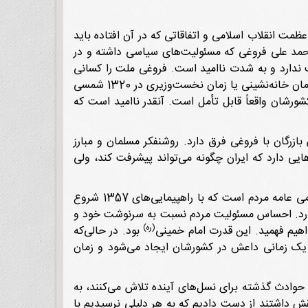
ت انقلاب اسلامی و اتفاقاتی که در آن افتاده باید
 محمد علی فروغی که مسئولیت‌های سیاسی داشته و در
ت ندارد و به شدت ناامید است. فروغی ملت را کسانی
می‌داند که نسبت به سرنوشت مملکت و خود احساس مسئولیت و اهتمام دارند. نمی‌دانم چه زمانی این حرف را زده است؟ زمان خانه‌نشینی یا زمان نخست‌وزیری در 1320 شمسی
به اشغال کشورشان واقعاً قابل تأمل است. آنقدر ناامید است که
ازرگان در مجموعه آثارش، جلد چهارم، صفحه 38 بیان می‌کند. مهندس بازرگان با فروغی فرق دارد. روشنفکر مسلمان و مبارز
ی دارد که ایران چگونه می‌تواند پیشرفت کند، ولی
نویسنده کتاب در کمین گل سرخ تصریح کرد: بعد از پیروزی انقلاب اسلامی، یکی از دستاوردهای انقلاب اسلامی بسیج عمومی عامه مردم است که با راهپیمایی‌های 1357 شروع
چنان ادامه دارد. احساس مسئولیت مردم نسبت به سرنوشت خود و
(ره)
هیم فهمید. این قدرت امام خمینی
بود. در حالی‌که
 یک زمانی داعش در کشورشان ایجاد می‌شود و زمان
 حوادث گذشته برای نسل‌های آینده تلاش می‌کنند، به
نقش داشتند از دست دادیم که به هر دلیلی نرسیدیم با