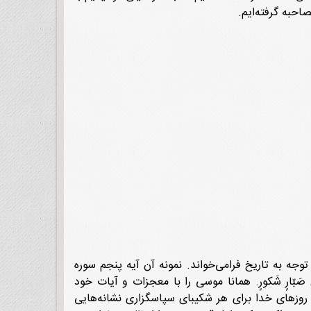
احبه گرفته‌ایم.
وجه به تاریخ فرامی‌خواند. نمونه آن آیه پنجم سوره
تٍ لِکُلِّ صَبّارٍ شَکورٍ. همانا موسی را با معجزات و آیات خود
ین روزهای خدا برای هر شکیبای سپاسگزاری نشانه‌هایی