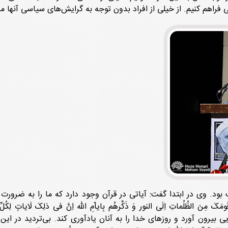
 فراهم کنیم. از خیلی از افراد بدون توجه به گرایش‌های سیاسی آنها مص
ود. وی در ابتدا گفت: آیاتی در قرآن وجود دارد که ما را به ضرورت ت
مَکَ مِنَ الظُلُماتِ اِلَی النور وَ ذَکِّرهُم بِایاّمِ الله اِنَّ فی ذلِکَ لَایا
یی بیرون آورد و روزهای خدا را به آنان یادآوری کند. بی‌تردید در ا