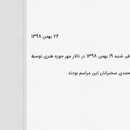
26 بهمن 1398
به گزارش پایگاه اطلاع‌رسانی انقلاب اسلامی، سومین مراسم شبی با نویسنده، بزرگداشت حجت‌الاسلام والمسلمین علی باقری‌فر، شنبه 19 بهمن 1398 در تالار مهر حوزه هنری توسط
حمدی سخنرانان این مراسم بودند.