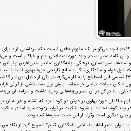
 گفت: آنچه می‌گویم یک مفهوم قطعی نیست بلکه برداشتی آزاد برای ا
 و آن کلمه عصر است. واژه دوره اصطلاحی عام و فراگیر است و می‌توا
و نمادها، سیرت‌سازی فرهنگی، پایه‌گذاری عناصر تمدن‌آفرین و از این
اول دوام و ماندگاری، اگر با منابع تاریخی دوره پهلوی آشنا باشید می‌
عصر بهره برده و از اواخر دهه 1340 و اوایل دهه 1350 شمسی این اصطلاح را به کار می‌گرفتند. یکی
ن امکان سیادت نیابتی در منطقه، بارش پول نفتِ ناشی از گرانی فزایند
ی. اما در کل در آن عصر روزنه‌هایی وجود داشت و سرآمد آن روزنه‌ه
 تداوم حاکمان دوره پهلوی بر دوش دو کودتا بود که نقشه و هزینه آن 
هر چند کوشیده شد از شیوه مالکیت بر تولید زدوده شود اما در مالکیت
ر جای دیگری است وگرنه از این دست حفره‌ها کم نبودند.
با عنوان عصر انقلاب اسلامی نامگذاری کنیم؟ تصریح کرد: از نگاه من ما