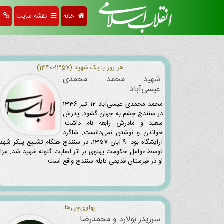
خانه
نقشه سایت
پی
هر روز با یک شهید (1357-1340)
شهید محمد محمدی
‌عیسی‌آباد
محمد محمدی ‌عیسی‌آباد 12 تیر 1336
در سنندج چشم به جهان گشود. پدرش
سعید و مادرش رابعه نام داشت.
خواندن و نوشتن نمی‌دانست. شاگرد
آرایشگاه بود. 9 آبان 1357، در سنندج هنگام تشییع پیکر شهد
توسط عوامل حکومت پهلوی بر اثر اصابت گلوله شهید شد. مزار
او در قبرستان قدیمی تایله سنندج واقع است.
پهلوی‌چی‌ها
سرریدر بولارد و محمدرضا