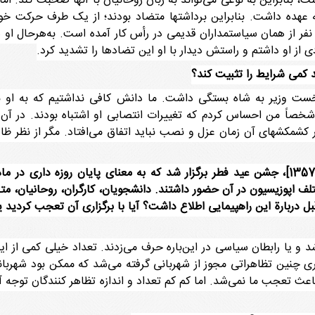
ت، بنابراین به نوعی می‌تواند به زبان روحانیان با آنها صحبت کند. ا
 به عهده داشت. بنابراین برداشتها متضاد بودند؛ از یک طرف حرکت خ
فر از همان سیاستمداران قدیمی در رأس کار آمده است. به‌هرحال او 
د کمی شرایط را تثبیت کند؟
ست وزیر به شاه بستگی داشت. ما دانش کافی نداشتیم که به او بگ
 شخصاً من احساس کردم که تغییرات انتصابی او اشتباه بودند. در آن
ر کشمکشهای آن زمان عزل و نصب نباید اتفاق می‌افتاد. مگر از نظر ظ
چند روز بعد و در اوایل ماه سپتامبر[13 شهریور 1357]، جشن عید فطر برگزار شد که به معنای
ختلف اپوزیسیون در آن حضور داشتند. دانشجویان، کارگران، روحانیان، مت
ربارة این راهپیمایی اطلاع داشت؟ آیا با برگزاری آن تعجب کردید یا 
ی‌شد و یا رابطان سیاسی در این‌باره حرف می‌زدند. تعداد خیلی کمی از
زاری چنین تظاهراتی مجوز از شهربانی گرفته می‌شد که ممکن بود شهربانی
 باعث تعجب ما نمی‌شد. اما کم کم تعداد و اندازه تظاهر کنندگان توجه 