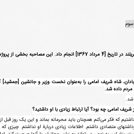
وم
مصاحبه ذیل با چارلز ناس را ویلیام بِر در بتزدا، مریلند در تاریخ [4 مر
ادان
،
شاه شریف امامی را به‌عنوان نخست وزیر و جانشین [جمشید] آم
مردم داده شد.
شریف امامی چه بود؟ آیا ارتباط زیادی با او داشتید؟
اشتیم که فکر می‌کنم همچنان باید محرمانه بماند و این یک روز قبل از
برداشتهای متضادی داشتم. اطلاعات زیادی دربارة او نداشتم. چیزی که 