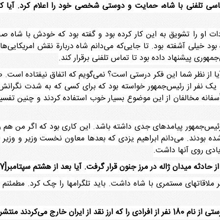
تماسی تلفنی با شاه، حمایت و دوستی شخصی خود را اعلام کرد. آیا ک
دات او را تشویق به این کار کرده بود و گفته بود که خودش با شاه ص
ه بود خیلی آشفته بود. تا جایی‌که می‌دانم شاه دربارة نقش امریکایی‌ه
مهوری پیشنهاد داده بود تا تماس تلفنی برقرار کند.
ا از نظر شما این فکر درستی است؟ نمی‌گویم که اتفاق نیفتاده است. ص
یک نفر از رئیس‌جمهور خواسته بود که برای کسی که به شدت نگرانش ب
أسفانه مخالفان از این موضوع بسیار خوب استفاده کردند و چنین تفسیر
 رئیس‌جمهور پیامدهای جدی داشته باشد. این کاری بود که اگر من هم رئ
شده بودند. می‌دانم ابراهیم یزدی که بعدها معاون نخست وزیر و وزیر
زیادی روی آنها داشت.
له در مرز جنون قرار گرفت. آیا بعد از هشتم سپتامبر[17شهریور] در این باره چیزی شنیدید؟
یر ملاقاتهای مستمری با شاه داشت. باید تلگرامها را چک کرد. مطمئنم