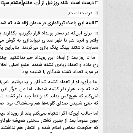
□
درست است. شاه روز قبل از آن، هفتم[هشتم سپتامبر/ 17شهریور] حکومت نظامی اعلا
n درست است.
□
البته این باعث تیراندازی در میدان ژاله شد که شما
n برای این‌که در بستر رویداد قرار بگیریم، بگذار
رفتم و آنجا هم تا ظهر صدای تیراندازی به گوش می
سفارت داشتند پینگ پنگ بازی می‌کردند. بنابراین یک
ما تا روز بعد از ابعاد این رویداد خبر نداشتیم. چ
رخ داده و تعداد زیادی کشته شدند. منبع اصلی اطلاع
در مورد تعداد کشته شدگان را شنیده بود.
شد که چند هزار نفر کشته شده‌اند اما من هرگز این 
که حتی شنیدن صدای گلوله‌ها هم وحشتناک بود. صدای
اما جالب این‌که اگر اشتباه نمی‌کنم بعد از رویداد
چون عموماً بعد از چنین کشتار سختی همیشه طوفان ب
که حکومت نظامی اعلام شده و انتظار هم نداشتند ک