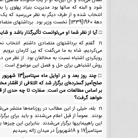
نشان می‌داد و آن این‌که او از یک خانواده مذهبی اس
شود و البته که سالها بود مدیریت بنیاد پهلوی را
انتخاب شده و از طرف دیگر به نظر می‌رسید که یک ن
دهة 1960[1339] نخست وزیر بود. برداشتهای متضادی از او داشتم و راستش دیدار با او این تضادها را تشدید کرد.
□
آیا از نظر شما او می‌توانست تأثیرگذار باشد و شای
n گفتم که برداشتهای متضادی داشتم. انتخاب نخ
می‌کردیم، شاه به ما می‌گفت که پی کارمان برویم.
رویکردی اشتباه نسبت به مخالفان بود. از نظر من د
روش اشتباهی برای حل و فصل این موضوع است.
□
صلح‌آمیز گسترده‌ای برگزار شد که ائتلافی از اقشار م
بر اساس مطالعات من است. سفارت تا چه حدی از قبل د
خواهد گرفت؟
n بله، خیلی از این مطالب در روزنامه‌ها منتشر م
بودند. عموماً از قبل اعلام می‌شدند و باید برای برگ
این راهپیماییها برگزار می‌شدند. بنابراین این چیزها
سپتامبر[17 و 18شهریور] در میدان ژاله رسیدیم.