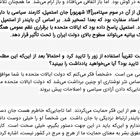
در گوش بود. اما باز اتفاقی می‌افتاد و باز آرام می‌شد. ما همچنان تل
دربارة پیشینه این موضوع سؤالی دارم. چند روز قبل از آن در سوم سپتامبر[14 
سناد سفارت بود که بعدا تسخیر شد. بر اساس آن بایندر از استمپل
ود. استمپل پاسخ داده بود که ایالات متحده با برقراری نظم عمومی هم
 بیانیه می‌تواند سطوح بالای دولت ایران را تحت تأثیر قرار دهد.
یباً استفاده از زور را تایید کرد و احتمالاً بعد از این‌که این مطل
 تایید بود؟ آیا می‌خواهید یادداشت را ببینید؟
 من است. «شخصاً فکر می‌کنم که دولت ایالات متحده با شما موافق خ
اساس نثر نوشتاری او چنین برداشت می‌شد که دولت ایالات متحده مخ
جایی‌که دادن آزادی سیاسی و اصلاحات پیش بروند.
ن هم از این فکر حمایت می‌کردند. اما تاجایی‌که خاطرم هست جان دستور
 بایندر ارتباط نزدیکی با جان داشت. من شخصاً‌ او را خیلی دوست دا
 ندارم و این‌که باید در این جهت دستور بگیرم، خیلی سخت است. کار 
حقوق بشر به معنای حمایت ما از هرج و مرج در کشور نیست، اشاره کرد.