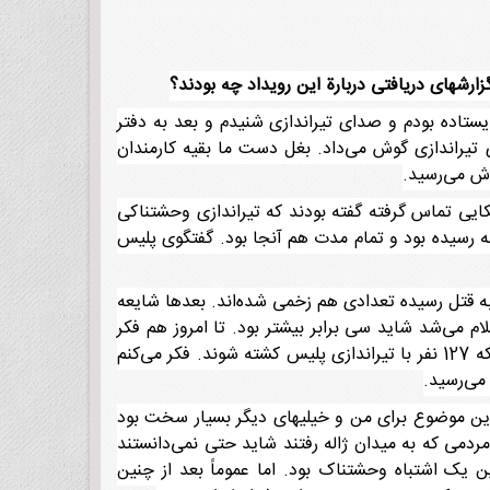
زارشهای دریافتی دربارة این رویداد چه بودند؟
ایستاده بودم و صدای تیراندازی شنیدم و بعد به دفتر
تیراندازی گوش می‌داد. بغل دست ما بقیه کارمندان
وش می‌رسید.
کایی تماس گرفته گفته بودند که تیراندازی وحشتناکی
اله رسیده بود و تمام مدت هم آنجا بود. گفتگوی پلیس
ز تعداد کشته شدگان را پذیرفتیم. نمی‌توانم تضمین کنم؛ اما فکر می‌کنم که او گفته بود که بین 120 یا 127 نفر به قتل رسیده تعدادی هم زخمی شده‌اند. بعدها شایعه
ام می‌شد شاید سی برابر بیشتر بود. تا امروز هم فکر
نمی‌کنم که هیچ‌کس بداند که واقعاً چند نفر کشته شدند. البته این رویداد شوک بزرگی برای ایرانیان و دیگران بود یعنی این‌که 127 نفر با تیراندازی پلیس کشته شوند. فکر می‌کنم
می‌رسید.
یر این موضوع برای من و خیلیهای دیگر بسیار سخت بود
دمی که به میدان ژاله رفتند شاید حتی نمی‌دانستند
 یک اشتباه وحشتناک بود. اما عموماً بعد از چنین