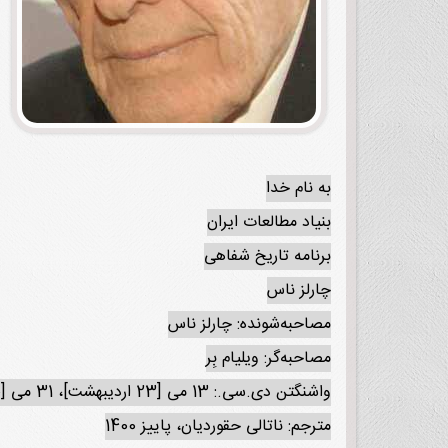
به نام خدا
بنیاد مطالعات ایران
برنامه تاریخ شفاهی
چارلز ناس
مصاحبه‌شونده: چارلز ناس
مصاحبه‌گر: ویلیام بِر
واشنگتن دی.سی.: 13 می [23 اردیبهشت]، 31 می [10 خرداد]، 26 ژوئیه 1988 [4 مرداد 1367]، 16 اوت 1988 [25 مرداد 1367]
مترجم: ناتالی حقوردیان، پاییز 1400