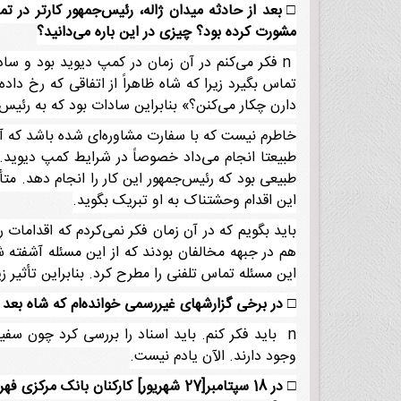
□
بعد از حادثه میدان ژاله، رئیس‌جمهور کارتر در 
مشورت کرده بود؟ چیزی در این باره می‌دانید؟
n فکر می‌کنم در آن زمان در کمپ دیوید بود و سا
تماس بگیرد زیرا که شاه ظاهراً از اتفاقی که رخ داد
دارن چکار می‌کنن؟» بنابراین سادات بود که به رئیس‌ج
خاطرم نیست که با سفارت مشاوره‌ای شده باشد که آی
طبیعتا انجام می‌داد خصوصاً در شرایط کمپ دیوید. 
طبیعی بود که رئیس‌جمهور این کار را انجام دهد. مت
این اقدام وحشتناک به او تبریک بگوید.
باید بگویم که در آن زمان فکر نمی‌کردم که اقدامات
هم در جبهه مخالفان بودند که از این مسئله آشفته 
این مسئله تماس تلفنی را مطرح کرد. بنابراین تأثیر 
□
در برخی گزارشهای غیررسمی خوانده‌ام که شاه بعد از حادثه میدان ژا
n باید فکر کنم. باید اسناد را بررسی کرد چون سف
وجود دارند. الآن یادم نیست.
□
در 18 سپتامبر[27 شهریور] کارکنان بانک مرکزی فهرستی از نام 180 نفر از افرادی را که ارز نقد از ایران خارج می‌کردند منتشر کردند.