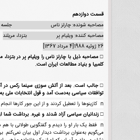
قسمت دوازدهم
مصاحبه شونده: چارلز ناس جلسه س
مصاحبه کننده: ویلیام بِر بتزدا، مریلند
26 ژوئیه 1988[4 مرداد 1367]
□
کلمبیا و بنیاد مطالعات ایران است.
□
جالب است. بعد از آتش سوزی سینما رکس در آب
توافقات سیاسی به‌دست آمد و قول انتخابات ملی به 
n کازینوها را تعطیل کردند و از این جور کارها انجام شد.
□
زندانیان سیاسی آزاد شدند و غیره. برداشت شما از 
n فقط یک بار او را دیدم و گفتگویی طولانی با هم د
می‌گویم به‌عنوان برداشت دیدار اول بیان نمی‌کنم. 